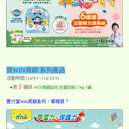
買WIN資穎 系列產品
活動時間114/9/1~114/10/31
5
●買
罐送
WIN資穎幼兒/兒童奶粉1.5kg 1罐
豐力富Win資穎系列，哪裡買？