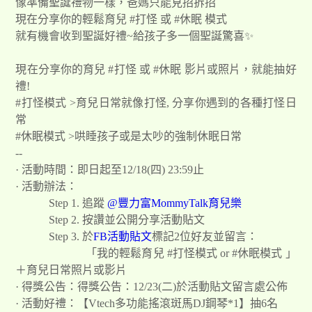
像準備聖誕禮物一樣，爸媽只能見招拆招
現在分享你的輕鬆育兒 #打怪 或 #休眠 模式
就有機會收到聖誕好禮~給孩子多一個聖誕驚喜✨
現在分享你的育兒 #打怪 或 #休眠 影片或照片，就能抽好
禮!
#打怪模式 >育兒日常就像打怪, 分享你遇到的各種打怪日
常
#休眠模式 >哄睡孩子或是太吵的強制休眠日常
--
· 活動時間：即日起至12/18(四) 23:59止
· 活動辦法：
Step 1. 追蹤
@豐力富MommyTalk育兒樂
Step 2. 按讚並公開分享活動貼文
Step 3. 於
FB活動貼文
標記2位好友並留言：
「我的輕鬆育兒 #打怪模式 or #休眠模式 」
＋育兒日常照片或影片
· 得獎公告：得獎公告：12/23(二)於活動貼文留言處公佈
· 活動好禮：【Vtech多功能搖滾斑馬DJ鋼琴*1】抽6名