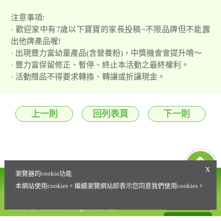
注意事項:
· 歡迎家中有7歲以下寶寶的家長投稿~不限品牌但不能露
出他牌產品喔!
· 出現豐力富幼童產品(含營養粉)，中獎機會會提升唷～
· 豐力富保留修正、暫停、終止本活動之最終權利。
· 活動贈品不得要求轉換、轉讓或折讓現金。
上一則
回列表頁
下一則
x
瀏覽器的cookie功能
營養諮詢專線
會員權益條款
本網站使用cookies。繼續瀏覽網站即表示您同意我們使用cookies。
0800-021-216
Copyright © 2020 Fonterra Brands (Far East)
隱私權政策
Limited Taiwan Branch. All Rights Reserved.
聯絡我們