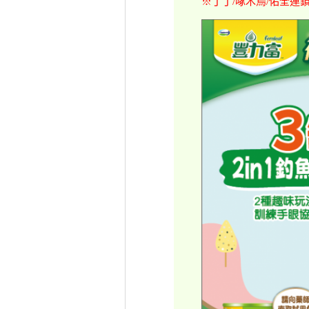
※丁丁/啄木鳥/佑全連