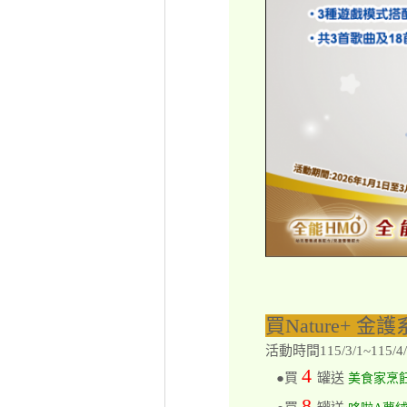
買Nature+ 金
活動時間115/3/1~115/4/
4
●買
罐送
美食家烹
8