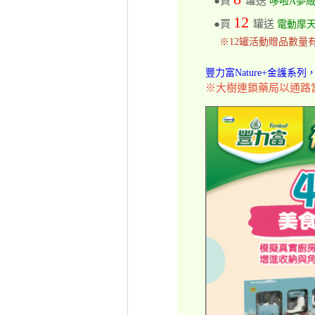
●買
罐送
哆啦A夢絨
12
●買
罐送
電動摩
※12罐活動贈品數量
豐力富Nature+金護系
※大樹連鎖藥局以通路