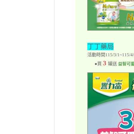
丁丁藥局
活動時間115/3/1~115/4/
3
●買
罐送
益智可