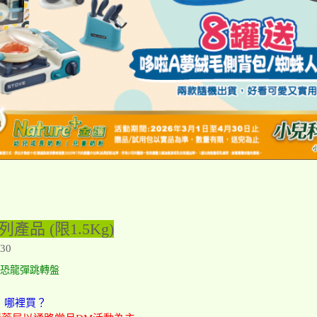
列產品 (限1.5Kg)
30
釣魚恐龍彈跳轉盤
列，哪裡買？