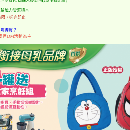
毛側背包/蜘蛛人後背包(2款隨機出貨)
天輪磁力管道積木
有限，送完即止
列，哪裡買？
當月DM活動為主