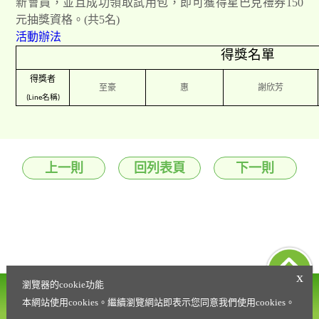
新會員，並且成功領取試用包，即可獲得星巴克禮券150
元抽獎資格。(共5名)
活動辦法
得獎名單
得獎者
至豪
惠
謝欣芳
(Line
名稱
)
上一則
回列表頁
下一則
x
瀏覽器的cookie功能
營養諮詢專線
會員權益條款
0800-021-216
本網站使用cookies。繼續瀏覽網站即表示您同意我們使用cookies。