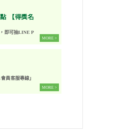
50點 【得獎名
即可抽LINE P
MORE >
&會員客服專線」
MORE >