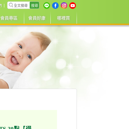
搜尋
們
會員專區
會員好康
哪裡買
TS 30點【得