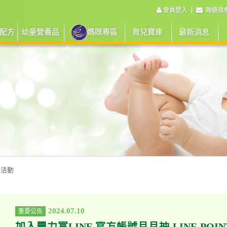
會員登入
聯絡我
配方
幼童營養品
媽咪專區
育兒寶庫
最新消息
路活動
2024.07.10
重要公告
加入豐力富LINE 官方帳號月月抽 LINE POIN