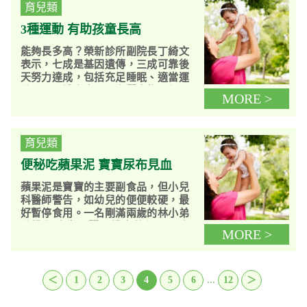
育兒類
3種運動 有助孩童長高
能夠長多高？榮新診所副院長丁綺文
表示，七成是基因遺傳，三成可靠後
天努力達成，包括充足睡眠、適當運
動，以及補充大量蛋白質食物，都可
MORE >
幫助長高。曾有小男生因父母身形
嬌...
育兒類
便秘吃蘋果泥 寶寶尿布見血
蘋果泥是寶寶的主要副食品，但小兒
科醫師警告，如幼兒的便便較硬，最
好暫停食用。一名剛滿兩歲的林小弟
弟排便時常哭鬧，排出的都是硬大
MORE >
便，媽媽上網查詢，網友建議吃蘋果
泥...
...
＜
1
2
3
4
5
6
12
＞