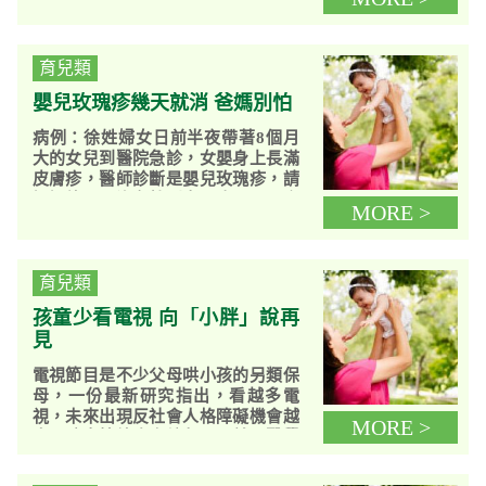
卻大幅提高到78.5%，暴增了將近7
倍之多！根據教育局...
育兒類
嬰兒玫瑰疹幾天就消 爸媽別怕
病例：徐姓婦女日前半夜帶著8個月
大的女兒到醫院急診，女嬰身上長滿
皮膚疹，醫師診斷是嬰兒玫瑰疹，請
媽媽放心，沒有特別處理疹子，回家
MORE >
過了3天，嬰兒身上的玫瑰疹逐漸消...
育兒類
孩童少看電視 向「小胖」說再
見
電視節目是不少父母哄小孩的另類保
母，一份最新研究指出，看越多電
視，未來出現反社會人格障礙機會越
MORE >
大，孩童情緒也會較負面。美國醫學
會也建議，若能限制孩子每天看...