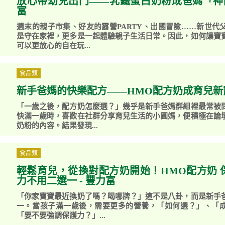
放心帶幼兒出門——乳鐵蛋白奶粉成爸媽「神隊
富
週末的親子市集、好友的露營PARTY、出國冒險……新世代
是守在家裡，更多是一起體驗親子生活日常。因此，如何讓寶
可以更放心的自在玩...
食品類
新手爸媽的快樂配方——HMO配方奶成育兒新寵
「一歲之後，配方奶怎麼選？」幾乎是新手爸媽群組裡最常被
快滿一歲時，喜歡在社群分享育兒生活的小圓媽，便積極在論
奶粉的內容。結果發現...
食品類
輕鬆育兒，從換對配方奶開始！HMO配方奶 
力不用二選一 - 豐力富
「你家寶寶最近換奶了嗎？喝哪牌？」這不是八卦，而是新手
一。當孩子滿一歲後，需要更多的營養，「如何選？」、「
「要不要強調保護力？」...