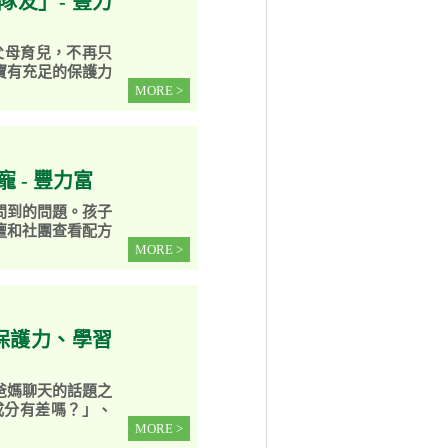
友」- 豐力
父母育兒，不再只
寶有充足的保護力
MORE >
 - 豐力富
問到的問題。孩子
壇和社團查看配方
MORE >
保護力、學習
爸媽聊天的話題之
成分有差嗎？」、
MORE >