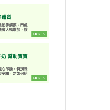
好體質
是動手觸摸、四處
機會大幅增加，該
MORE >
奶 幫助寶寶
提心吊膽，特別是
和接觸，要如何給
MORE >