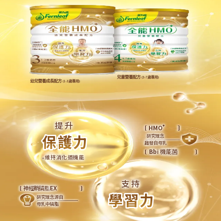
兒童營養配方
(3-7歲專用)
幼兒營養成長配方
(1-3歲專用)
提升
HMO
⁺
保護力
保護力
研究理念
啟發自母乳
Bbi
機能菌
維持消化道機能
*
支持
EX
神經鞘磷脂
學習力
學習力
研究理念源自
母乳中磷脂