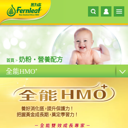
奶粉‧營養配方
首頁 >
全能HMO
⁺
養好消化道
，
提升保護力
！
把握黃金成長期
，
奠定學習力
！
－全能雙效成長專家－