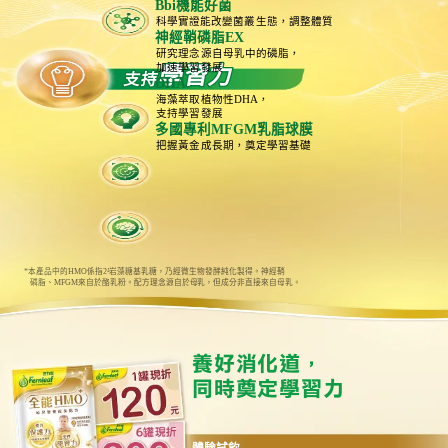
Bbi機能好菌
科學實證能改變菌叢生態，調整體質
神經鞘磷脂EX
研究理念源自母乳中的磷脂，
學習力
加速學習發展
支持
DHA
海藻萃取植物性DHA，
支持學習發展
多國專利MFGM乳脂球膜
把握黃金成長期，奠定學習基礎
*
本產品中的HMO係指2’
-
岩藻糖基乳糖，乃經微生物發酵純化製得。神經鞘
磷脂、MFGM來自於酪乳粉。配方理念源自於母乳，但成分非直接來自母乳。
養好消化道，
同時奠定學習力