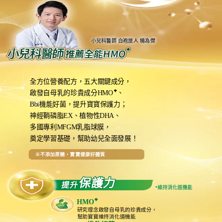
小兒科醫師 白袍旅人 楊為傑
小兒科醫師
小兒科醫師
小兒科醫師
⁺
⁺
⁺
推薦全能HMO
推薦全能HMO
推薦全能HMO
全方位營養配方，五大關鍵成分，
⁺
啟發自母乳的珍貴成分HMO
、
Bbi機能好菌，提升寶寶保護力；
神經鞘磷脂EX、植物性DHA、
多國專利MFGM乳脂球膜，
奠定學習基礎，幫助幼兒全面發展！
※不添加蔗糖，寶寶健康好體質
保護力
提升
*維持消化道機能
⁺
HMO
研究理念啟發自母乳的珍貴成分，
幫助寶寶維持消化道機能