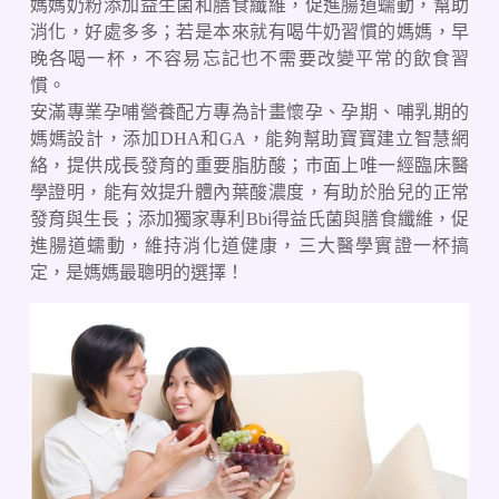
媽媽奶粉添加益生菌和膳食纖維，促進腸道蠕動，幫助
消化，好處多多；若是本來就有喝牛奶習慣的媽媽，早
晚各喝一杯，不容易忘記也不需要改變平常的飲食習
慣。
安滿專業孕哺營養配方專為計畫懷孕、孕期、哺乳期的
媽媽設計，添加DHA和GA，能夠幫助寶寶建立智慧網
絡，提供成長發育的重要脂肪酸；市面上唯一經臨床醫
學證明，能有效提升體內葉酸濃度，有助於胎兒的正常
發育與生長；添加獨家專利Bbi得益氏菌與膳食纖維，促
進腸道蠕動，維持消化道健康，三大醫學實證一杯搞
定，是媽媽最聰明的選擇！