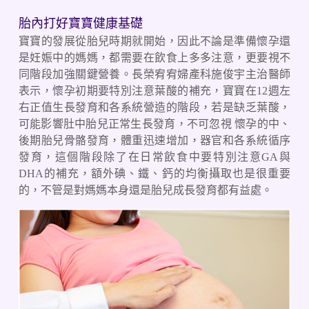
胎內打好寶寶健康基礎
寶寶的發展從胎兒時期就開始，因此不論是準備懷孕還
是妊娠中的媽媽，都需要在飲食上多多注意，更要視不
同階段加強關鍵營養。長榮宥宥婦產科施俊宇主治醫師
表示，懷孕初期要特別注意葉酸的補充，寶寶在12週左
右正值生長發育和各系統營造的階段，若是缺乏葉酸，
可能影響肚中胎兒正常生長發育，不可忽視 懷孕的中、
後期胎兒骨骼發育，體重迅速增加，器官和各系統循序
發育，這個階段除了在日常飲食中要特別注意GA與
DHA的補充，額外碘、鐵、鈣的均衡攝取也是很重要
的，不管是對媽媽本身還是胎兒成長發育都有益處。