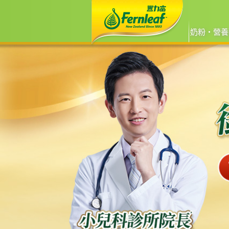
奶粉‧營養