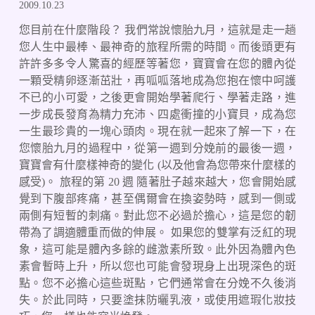
2009.10.23
您目前在什麼階段？ 我們常說懷胎九月，這就是走一趟
您人生中最棒、最神奇的旅程所需的時間。而後頭更有
許許多多令人驚喜的經歷等著您，寶寶會在您的體內從
一顆受精卵逐漸茁壯，再呱呱落地成為您抱在懷中呵護
不已的小可愛，之後更會開始學著爬行、學著走路，進
一步成長發育為精力充沛、四處衝撞的小寶貝，成為您
一生最珍貴的一塊心頭肉。現在就一起來了解一下，在
您懷胎九月的過程中，從第一週到分娩前的最後一週，
寶寶會有什麼樣神奇的變化 (以及他會為您帶來什麼樣的
感受)。 旅程的第 20 週 隨著肚子越來越大，您會開始感
覺到下腹部疼痛，甚至偶爾會在換姿勢時，感到一側或
兩側有短暫的刺痛。對此您不必過於擔心，這是您的韌
帶為了調適體重而做的伸展。 如果您的雙掌有泛紅的現
象，這可能是體內多餘的雌激素所致。此外因為體內色
素會暫時上升，所以您也可能會發現身上出現深色的斑
點。您不必擔心這些斑點，它們通常會在分娩不久後消
失。於此同時，只要塗抹防曬乳液，或使用遮瑕化妝技