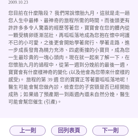
2009.10.23
您目前在什麼階段？ 我們常說懷胎九月，這就是走一趟
您人生中最棒、最神奇的旅程所需的時間。而後頭更有
許許多多令人驚喜的經歷等著您，寶寶會在您的體內從
一顆受精卵逐漸茁壯，再呱呱落地成為您抱在懷中呵護
不已的小可愛，之後更會開始學著爬行、學著走路，進
一步成長發育為精力充沛、四處衝撞的小寶貝，成為您
一生最珍貴的一塊心頭肉。現在就一起來了解一下，在
您懷胎九月的過程中，從第一週到分娩前的最後一週，
寶寶會有什麼樣神奇的變化 (以及他會為您帶來什麼樣的
感受)。 旅程的第 39 週 您的寶寶正等著要呱呱落地呢！
醫生可能會幫您做內診，檢查您的子宮頸是否已經開始
成熟；如果過了預產期一到兩週內還未自然分娩，醫生
可能會幫您催生 (引產)。
上一則
回列表頁
下一則