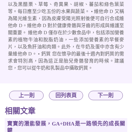
以及黑醋栗、草莓、奇異果、胡椒、蕃茄和綠色葉菜
等。每日應至少吃五份的水果與蔬菜。 • 維他命 D 又稱
為陽光維生素，因為皮膚受陽光照射後便可自行合成維
他命 D。維他命 D 對於健康骨骼與牙齒的形成與維護至
關重要。 維他命 D 僅存在於少數食品中，包括添加營養
素的植物牛油和脫脂奶油，一些添加營養素的早餐麥
片，以及魚肝油和肉類。此外，在牛奶及蛋中亦含有少
量維他命 D。 • 鈣質 您在懷孕的最後十週內對鈣質的需
求會特別高，因為這正是胎兒骨骼發育的時候。建議
您，您可以從牛奶和乳製品中攝取鈣質。
上一則
回列表頁
下一則
相關文章
寶寶的潛能發展，GA+DHA是一路領先的成長關
鍵