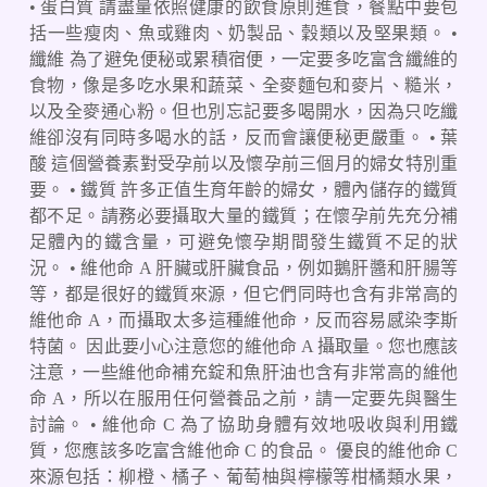
• 蛋白質 請盡量依照健康的飲食原則進食，餐點中要包
括一些瘦肉、魚或雞肉、奶製品、穀類以及堅果類。 •
纖維 為了避免便秘或累積宿便，一定要多吃富含纖維的
食物，像是多吃水果和蔬菜、全麥麵包和麥片、糙米，
以及全麥通心粉。但也別忘記要多喝開水，因為只吃纖
維卻沒有同時多喝水的話，反而會讓便秘更嚴重。 • 葉
酸 這個營養素對受孕前以及懷孕前三個月的婦女特別重
要。 • 鐵質 許多正值生育年齡的婦女，體內儲存的鐵質
都不足。請務必要攝取大量的鐵質；在懷孕前先充分補
足體內的鐵含量，可避免懷孕期間發生鐵質不足的狀
況。 • 維他命 A 肝臟或肝臟食品，例如鵝肝醬和肝腸等
等，都是很好的鐵質來源，但它們同時也含有非常高的
維他命 A，而攝取太多這種維他命，反而容易感染李斯
特菌。 因此要小心注意您的維他命 A 攝取量。您也應該
注意，一些維他命補充錠和魚肝油也含有非常高的維他
命 A，所以在服用任何營養品之前，請一定要先與醫生
討論。 • 維他命 C 為了協助身體有效地吸收與利用鐵
質，您應該多吃富含維他命 C 的食品。 優良的維他命 C
來源包括：柳橙、橘子、葡萄柚與檸檬等柑橘類水果，