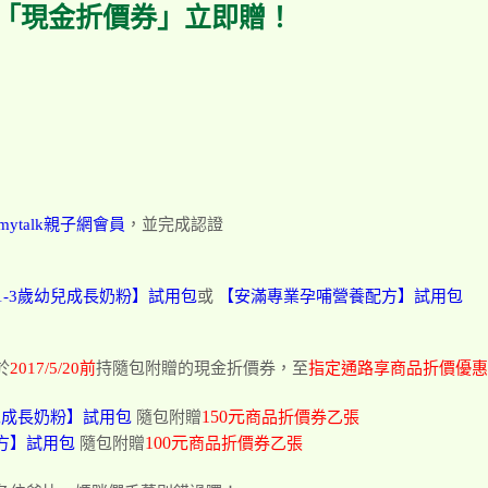
「現金折價券」立即贈！
mytalk親子網會員
，並完成認證
全護1-3歲幼兒成長奶粉】試用包
或
【安滿專業孕哺營養配方】試用包
於
2017/5/20
前
持隨包附贈的現金折價券，至
指定通路享商品折價優惠
150元
歲幼兒成長奶粉】試用包
隨包附贈
商品折價券乙張
100元
方】試用包
隨包附贈
商品折價券乙張