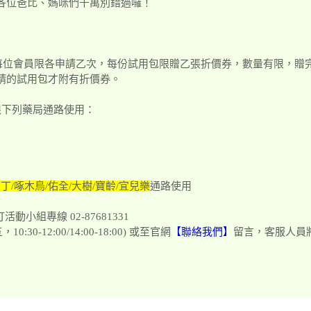
各位爸比、媽咪們千萬別錯過囉！
試用包每位會員限各申請乙次，每份試用包限贈乙張折價券，數量有限，贈
0期間申請的試用包才附有折價券。
限下列藥局通路使用：
丁/啄木鳥/佑全/大樹/寶齡/宜兒樂
通路使用
動小組專線 02-87681331
30-12:00/14:00-18:00) 或至官網
【聯絡我們】
留言，客服人員