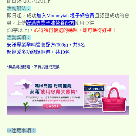
即日起~2017/12/31止
活動辦法：
即日起，成功
加入Mommytalk親子網會員
且認證成功的會
員，
上傳
安滿專業孕哺營養配方
使用心得
(50字以上)，
心得獲得優選的媽咪，即可獲得好禮！
活動獎項：
安滿專業孕哺營養配方(900g)，共5名
超輕感多功能媽咪包，共10名
*獎品隨機贈送，不得挑選或更換
※注意事項：