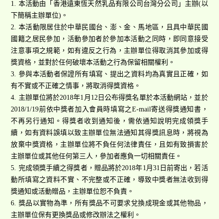
1. 本活動由「香港遠東恆天然乳品有限公司台灣分公司」主辦(以
下簡稱主辦單位)。
2. 本活動限居住於中華民國台、澎、金、馬地區，且具中華民國
國籍之居民參加，活動參加者於參加本活動之同時，即同意接受
注意事項之規範，如有違反之行為，主辦單位得取消其參加或得
獎資格，並對於任何破壞本活動之行為保留相關權利。
3. 參與本活動者保證所有填寫、提出之資料均為真實且正確，如
有不實或不正確之情事，將取消得獎資格。
4. 主辦單位將於2018年1月12日公布得獎名單於本活動網站，並於
2018/1/19前依中獎者加入會員時填寫之E-mail寄送得獎通知書，
不再另行通知。得獎者收到通知後，需依通知說明完成領獎手
續，如有資料誤填以致主辦單位無法通知其得獎訊息時，將視為
放棄中獎資格，主辦單位將不負任何法律責任，且如有致損害於
主辦單位或其他任何第三人，參加者應負一切相關責任。
5. 完成領獎手續之得獎者，贈品將於2018年1月31日前寄出，若活
動所填寫之資料不實、不完整或不正確，導致中獎者無法收到得
獎通知或活動贈品，主辦單位恕不負責。
6. 獎品以實物為準，所有獎品不可要求兌換成現金或其他物品，
主辦單位保有更換獎品或修改辦法之權利。