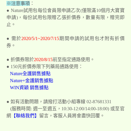
※注意事項
：
● Nature試用包每位會員限申請乙次(僅限滿10個月大寶寶
申請)，每份試用包限贈乙張折價券，數量有限，贈完即
止。
● 需於
2020/5/1~
2020/
7/15
期間申請的試用包才附有折價
券。
● 折價券限於
2020/8/15
前至指定通路使用。
● 150元折價券限下列藥局通路使用：
Nature全護銷售據點
Nature+金護銷售據點
WIN資穎 銷售據點
● 如有活動問題，請撥打活動小組專線 02-87681331
(服務時間: 週一至週五，10:30-12:00/14:00-18:00) 或至官
網
【聯絡我們】
留言，客服人員將會盡快回覆。