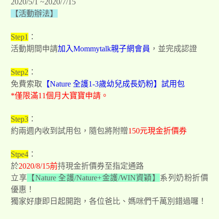
2020/5/1 ~2020/7/15
【活動辦法】
Step1
：
活動期間申請
加入Mommytalk親子網會員
，並完成認證
Step2
：
免費索取
【Nature 全護1-3歲幼兒成長奶粉】試用包
*僅限滿11個月大寶寶申請。
Step3
：
約兩週內收到試用包，隨包將附贈
150元現金折價券
Stpe4
：
於
2020/8/15前
持現金折價券至指定通路
立享
【Nature 全護/Nature+金護/WIN資穎】
系列奶粉折價
優惠！
獨家好康即日起開跑，各位爸比、媽咪們千萬別錯過囉！