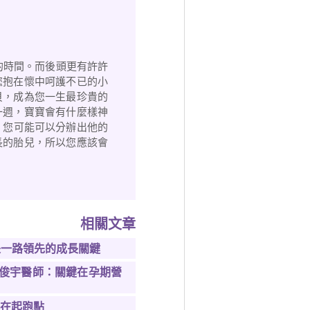
的時間。而後頭更有許許
您抱在懷中呵護不已的小
貝，成為您一生最珍貴的
一週，寶寶會有什麼樣神
寶，您可能可以分辦出他的
長的胎兒，所以您應該會
相關文章
是一路領先的成長關鍵
俊宇醫師：關鍵在孕期營
贏在起跑點