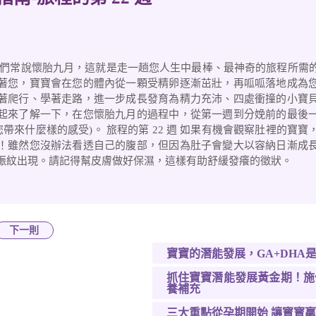
我們常說懷胎九月，這就是走一趟您人生中最棒、最神奇的旅程所需
著您，寶寶會在您的體內從一顆受精卵逐漸茁壯，再呱呱落地成為
著爬行、學著走路，進一步成長發育為精力充沛、四處衝撞的小寶
起來了解一下，在您懷胎九月的過程中，從第一週到分娩前的最後
您帶來什麼樣的感受)。 旅程的第 22 週 如果有機會觀察肚裡的寶
！雖然您沒辦法看透自己的腹部，但因為肚子會變大以容納日漸成
娠紋出現。請記得幫皮膚做好保濕，這樣有助舒緩發癢的徵狀。
下一則
寶寶的潛能發展，GA+DHA
抓住寶寶潛能發展黃金期！施
養補充
三大重點從孕期開始 讓寳寳