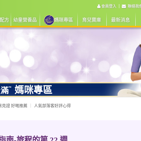
會員登入
聯絡我
配方
幼童營養品
媽咪專區
育兒寶庫
最新消息
媽咪專區
咪見證 好喝推薦
人氣部落客好評心得
南-旅程的第 22 週