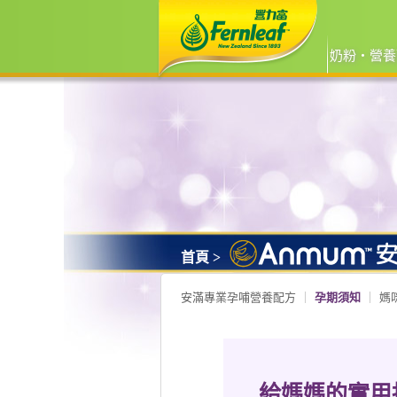
奶粉‧營養
首頁 >
安滿專業孕哺營養配方
孕期須知
媽
給媽媽的實用指