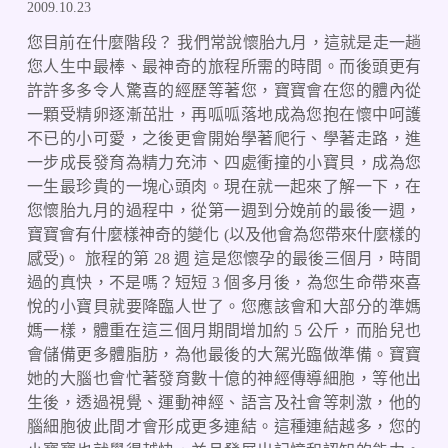
2009.10.23
您目前在什麼階段？ 我們常說懷胎九月，這就是走一趟
您人生中最棒、最神奇的旅程所需的時間。而後頭更有
許許多多令人驚喜的經歷等著您，寶寶會在您的體內從
一顆受精卵逐漸茁壯，再呱呱落地成為您抱在懷中呵護
不已的小可愛，之後更會開始學著爬行、學著走路，進
一步成長發育為精力充沛、四處衝撞的小寶貝，成為您
一生最珍貴的一塊心頭肉。現在就一起來了解一下，在
您懷胎九月的過程中，從第一週到分娩前的最後一週，
寶寶會有什麼樣神奇的變化 (以及他會為您帶來什麼樣的
感受)。 旅程的第 28 週 這是您懷孕的最後三個月，時間
過的真快，不是嗎？短短 3 個多月後，為您生命帶來喜
悅的小寶貝就要降臨人世了。您應該會和大部分的準媽
媽一樣，體重在這三個月期間增加約 5 公斤，而胎兒也
會儲備更多體脂肪，為他最後的大駕光臨做準備。寶寶
她的大腦也會忙著發育數十億的神經傳導細胞，等他出
生後，透過視覺、運動神經、語言及社會等刺激，他的
腦細胞彼此間才會形成更多連結。這種連結越多，您的