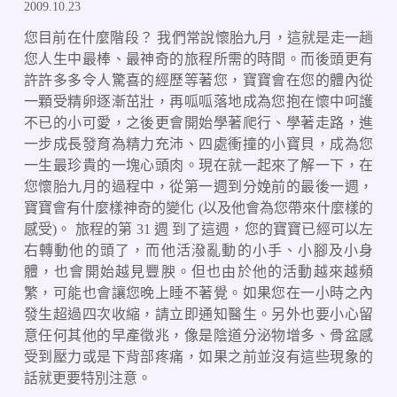
2009.10.23
您目前在什麼階段？ 我們常說懷胎九月，這就是走一趟
您人生中最棒、最神奇的旅程所需的時間。而後頭更有
許許多多令人驚喜的經歷等著您，寶寶會在您的體內從
一顆受精卵逐漸茁壯，再呱呱落地成為您抱在懷中呵護
不已的小可愛，之後更會開始學著爬行、學著走路，進
一步成長發育為精力充沛、四處衝撞的小寶貝，成為您
一生最珍貴的一塊心頭肉。現在就一起來了解一下，在
您懷胎九月的過程中，從第一週到分娩前的最後一週，
寶寶會有什麼樣神奇的變化 (以及他會為您帶來什麼樣的
感受)。 旅程的第 31 週 到了這週，您的寶寶已經可以左
右轉動他的頭了，而他活潑亂動的小手、小腳及小身
體，也會開始越見豐腴。但也由於他的活動越來越頻
繁，可能也會讓您晚上睡不著覺。如果您在一小時之內
發生超過四次收縮，請立即通知醫生。另外也要小心留
意任何其他的早產徵兆，像是陰道分泌物增多、骨盆感
受到壓力或是下背部疼痛，如果之前並沒有這些現象的
話就更要特別注意。