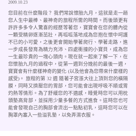
2009.10.23
您目前在什麼階段？ 我們常說懷胎九月，這就是走一趟
您人生中最棒、最神奇的旅程所需的時間。而後頭更有
許許多多令人驚喜的經歷等著您，寶寶會在您的體內從
一顆受精卵逐漸茁壯，再呱呱落地成為您抱在懷中呵護
不已的小可愛，之後更會開始學著爬行、學著走路，進
一步成長發育為精力充沛、四處衝撞的小寶貝，成為您
一生最珍貴的一塊心頭肉。現在就一起來了解一下，在
您懷胎九月的過程中，從第一週到分娩前的最後一週，
寶寶會有什麼樣神奇的變化 (以及他會為您帶來什麼樣的
感受)。 旅程的第 32 週 隨著子宮漲大往上頂到您的橫隔
膜，同時又擠壓您的胃部，您可能會出現呼吸不順或胃
灼熱等情形。為了舒緩您的不適感，睡覺時您可以用枕
頭墊高背部，並採用少量多餐的方式進食。這時您也可
能會發現自己的胸部會流出一點點初乳，這時您可以在
胸罩內塞入一些溢乳墊，以免弄濕衣服。