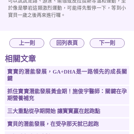
可以試試走路、游泳、瑜珈或皮拉提斯等溫和運動，至
於像是攀岩這類激烈運動，可能得先暫停一下，等到小
寶貝一歲之後再來進行囉。
上一則
回列表頁
下一則
相關文章
寶寶的潛能發展，GA+DHA是一路領先的成長關
鍵
抓住寶寶潛能發展黃金期！施俊宇醫師：關鍵在孕
期營養補充
三大重點從孕期開始 讓寳寳贏在起跑點
寶貝的潛能發展，在受孕那天就已起跑