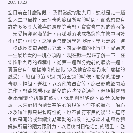
2009.10.23
您目前在什麼階段？ 我們常說懷胎九月，這就是走一趟
您人生中最棒、最神奇的旅程所需的時間。而後頭更有
許許多多令人驚喜的經歷等著您，寶寶會在您的體內從
一顆受精卵逐漸茁壯，再呱呱落地成為您抱在懷中呵護
不已的小可愛，之後更會開始學著爬行、學著走路，進
一步成長發育為精力充沛、四處衝撞的小寶貝，成為您
一生最珍貴的一塊心頭肉。 現在就一起來了解一下，在
您懷胎九月的過程中，從第一週到分娩前的最後一週，
寶寶會有什麼樣神奇的變化 (以及他會為您帶來什麼樣的
感受)。 旅程的第 5 週 到第五週的時候，胎兒的腦部、
脊髓、神經、脊柱，以及他的器官等，都已形成並開始
運作。您雖然看不到胎兒的這些發育過程，但絕對會開
始出現懷孕初期的徵兆，像是胸部酸疼、疲勞以及頻
尿，未來數週內還會有噁心的現象。但不必擔心，噁心
以及嘔吐都只是暫時性的，也不會有不良的後果。這時
也該是開始或繼續定期運動的時候，這樣您才能讓身體
鍛鍊所需的體力跟耐力，以便應付日後增加的體重。 您