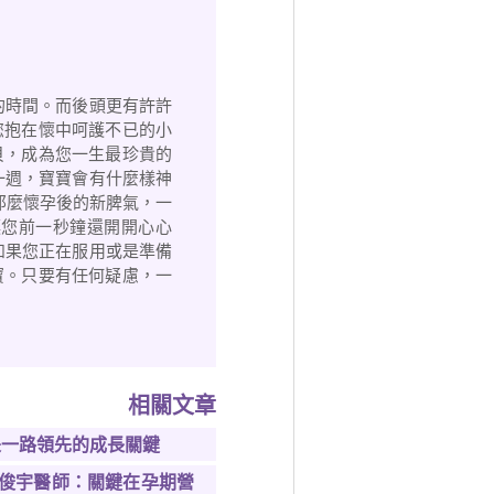
的時間。而後頭更有許許
您抱在懷中呵護不已的小
貝，成為您一生最珍貴的
一週，寶寶會有什麼樣神
，那麼懷孕後的新脾氣，一
讓您前一秒鐘還開開心心
如果您正在服用或是準備
寶。只要有任何疑慮，一
相關文章
是一路領先的成長關鍵
俊宇醫師：關鍵在孕期營