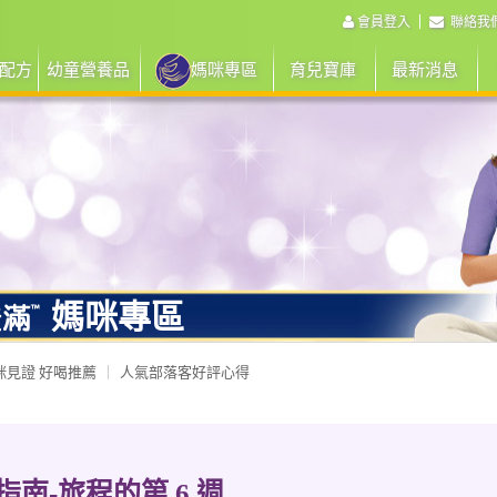
會員登入
聯絡我
配方
幼童營養品
媽咪專區
育兒寶庫
最新消息
媽咪專區
咪見證 好喝推薦
人氣部落客好評心得
南-旅程的第 6 週