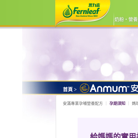
奶粉‧營養
首頁 >
安滿專業孕哺營養配方
孕期須知
媽
給媽媽的實用指