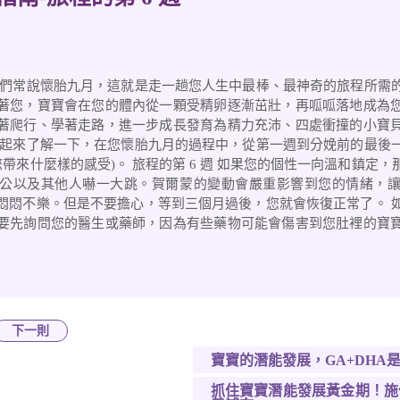
我們常說懷胎九月，這就是走一趟您人生中最棒、最神奇的旅程所需
著您，寶寶會在您的體內從一顆受精卵逐漸茁壯，再呱呱落地成為
著爬行、學著走路，進一步成長發育為精力充沛、四處衝撞的小寶
一起來了解一下，在您懷胎九月的過程中，從第一週到分娩前的最後
您帶來什麼樣的感受)。 旅程的第 6 週 如果您的個性一向溫和鎮定
公以及其他人嚇一大跳。賀爾蒙的變動會嚴重影響到您的情緒，
悶悶不樂。但是不要擔心，等到三個月過後，您就會恢復正常了。 
要先詢問您的醫生或藥師，因為有些藥物可能會傷害到您肚裡的寶
下一則
寶寶的潛能發展，GA+DHA
抓住寶寶潛能發展黃金期！施