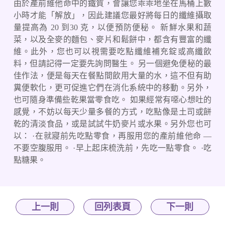
由於產前維他命中的鐵質，會讓您乖乖地坐在馬桶上數
小時才能「解放」，因此建議您最好將每日的纖維攝取
量提高為 20 到30 克，以便預防便秘。 新鮮水果和蔬
菜，以及全麥的麵包、麥片和鬆餅中，都含有豐富的纖
維。此外，您也可以視需要吃點纖維補充錠或高纖飲
料，但請記得一定要先詢問醫生。 另一個避免便秘的最
佳作法，便是每天在餐點間飲用大量的水，這不但有助
糞便軟化，更可促進它們在消化系統中的移動。另外，
也可隨身準備些乾果當零食吃。 如果經常有噁心想吐的
感覺，不妨以每天少量多餐的方式，吃點像是土司或餅
乾的清淡食品，或是試試牛奶麥片或水果。另外您也可
以： ·在就寢前先吃點零食，再服用您的產前維他命 —
不要空腹服用。 ·早上起床梳洗前，先吃一點零食。 ·吃
點糖果。
上一則
回列表頁
下一則