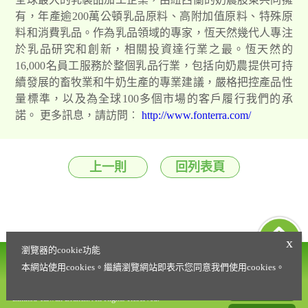
有，年產逾200萬公頓乳品原料、高附加值原料、特殊原
料和消費乳品。作為乳品領域的專家，恆天然幾代人專注
於乳品研究和創新，相關投資達行業之最。恆天然的
16,000名員工服務於整個乳品行業，包括向奶農提供可持
續發展的畜牧業和牛奶生產的專業建議，嚴格把控產品性
量標準，以及為全球100多個市場的客戶履行我們的承
諾。 更多訊息，請訪問︰
http://www.fonterra.com/
上一則
回列表頁
x
瀏覽器的cookie功能
營養諮詢專線
會員權益條款
本網站使用cookies。繼續瀏覽網站即表示您同意我們使用cookies。
0800-021-216
Copyright © 2020 Fonterra Brands (Far East)
隱私權政策
Limited Taiwan Branch. All Rights Reserved.