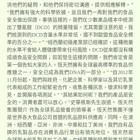
消他們的疑問，和他們保持密切溝通，提供相應解釋。”
“我們擁有強大的科學依據，並且我們一再對我們的食品
安全做出保證。事情這樣的，我們在少數產品樣本中檢測
出了雙氰胺（DCD）的微量殘留。尤其需要注意的是，我
們檢測到的DCD含量水準非常低，還不到歐盟食品安全標
準的百分之一。” “紐西蘭初級產業部已經確認，這種微量
的水準不會給人體健康帶來任何風險。DCD從來都沒有構
成過食品安全問題；如若發生這樣的問題，我們肯定會是
第一個告知大家的人。恆天然擁有全球最高標準的食品供
應鏈之一，安全已成為我們DNA的一部分。” “自2012年
11月份起，我們與政府、化肥企業、科學家以及其它乳業
代表組成的工作組緊密合作，收集各種訊息，徵求科學意
見，並開展各項測試。” “其結果如何呢？我們的產品是安
全的。消費者盡可以放心。”史畢根斯先生說道。 恆天然
集團簡介 作為全球乳品營養的領導者，恆天然集團不僅
是世界各大食品公司首選的乳品原料供應商，同時，在澳
洲、紐西蘭、亞洲、非洲、中東和拉丁美洲，我們自有品
牌的乳製品亦在消費乳品行業佔有領先地位。 恆天然是
全球最大的乳製品加工企業，由紐西蘭的奶農股東共同擁