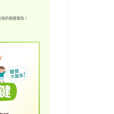
析換奶關鍵重點！