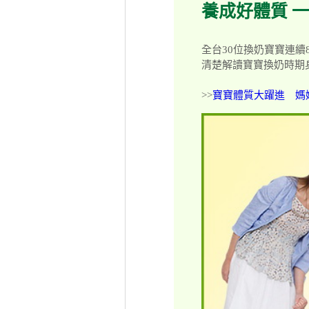
養成好體質 
全台30位換奶寶寶連
清楚解讀寶寶換奶時期
>>
寶寶體質大躍進 媽