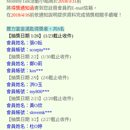
MommyTalk活動小組將於
2018/3/31
前
將
得獎通知函
寄到您註冊會員的E-mail信箱，
在
2018/4/16
前依通知說明提供資料完成領獎相關手續
喔！
豐力富金湯匙得獎者
，共8名
【抽獎日期 1/26】
(1/23截止收件)
會員姓名：張O妘
會員帳號：scorpiu***
【抽獎日期 2/2】
(1/30截止收件)
會員姓名：
鄭
O
莉
會員帳號：
kos***
【抽獎日期 2/9】
(2/6截止收件)
會員姓名：
洪
O
玉
會員帳號：
my800***
【抽獎日期 2/23】
(2/20截止收件)
會員姓名：黃O欣
會員帳號：
slovemk***
【抽獎日期 3/2】
(2/27截止收件)
會員姓名：杜O婷