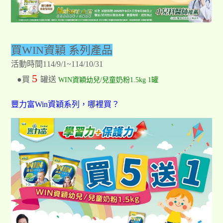
買WIN資穎 系列產品
活動時間114/9/1~114/10/31
5
●買
罐送
WIN資穎幼兒/兒童奶粉1.5kg 1罐
豐力富Win資穎系列，哪裡買？