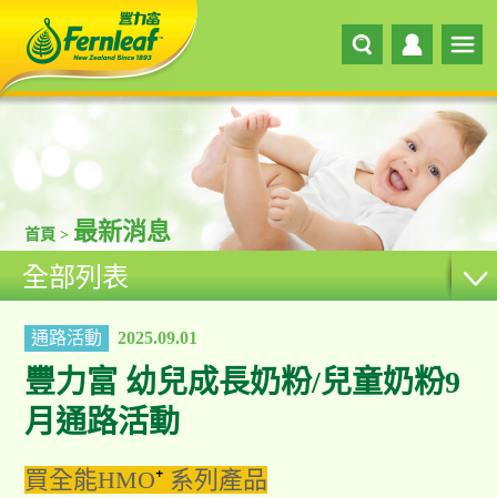
最新消息
首頁 >
全部列表
通路活動
2025.09.01
豐力富 幼兒成長奶粉/兒童奶粉9
月通路活動
買全能HMO
⁺
系列產品