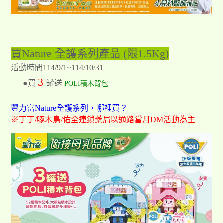
買Nature 全護系列產品 (限1.5Kg)
活動時間114/9/1~114/10/31
3
●買
罐送
POLI積木背包
豐力富Nature全護系列，哪裡買？
※丁丁/啄木鳥/佑全連鎖藥局以通路當月DM活動為主