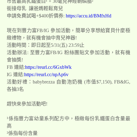
市售最高乳鐵蛋白¹ + 30毫克神經鞘磷脂²
銜接母乳 讓爸媽輕鬆育兒
申請免費試喝+$400折價券:
https://accu.id/BMfxHd
現在到豐力富FB/IG 參加活動，簡單分享想給寶貝什麼極
緻禮物，就有機會抽中育兒神器!
活動時間：即日起至5/31(五) 23:59止
活動辦法: 至豐力富FB/IG 粉絲團貼文參加活動，就有機
會抽獎!
FB 連結:
https://reurl.cc/6GxbWk
IG 連結:
https://reurl.cc/npAp6v
活動好禮：babybrezza 自動泡奶機 (市值$7,150), FB&IG,
各抽3名
趕快來參加活動吧!
¹係指豐力富幼童系列配方中，極緻每份乳鐵蛋白含量最
高
²係指每份含量