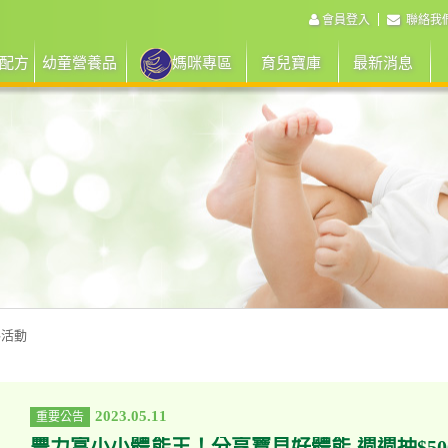
會員登入
聯絡我
配方
幼童營養品
媽咪專區
育兒寶庫
最新消息
路活動
2023.05.11
重要公告
豐力富小小體能王！分享寶貝好體能 週週抽$5