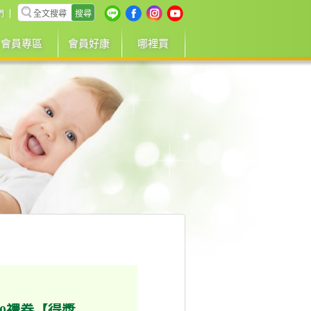
搜尋
們
會員專區
會員好康
哪裡買
00禮券【得獎