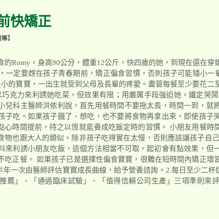
期前快矯正
報導】
的Romy，身高90公分，體重12公斤，快四歲的她，到現在還在
，一定要趕在孩子青春期前，矯正偏食習慣，否則孩子可能矮小一輩子
紀最小的寶寶，一出生就受到父母及長輩的疼愛。盡管每餐至少要花二
曾以巧克力來利誘她吃菜，但效果有限；用嚴厲手段強迫她，鐵定哭鬧
小兒科主醫師洪依利說，首先用餐時間不要拖太長，時間一到，就
孩子吃。如果孩子餓了、想吃，也不要將食物再拿出來，即使孩子
點心時間提前，持之以恆就能養成吃飯定時的習慣。 小朋友用餐時
食物也跟大人的類似。除非孩子吃得實在太慢，否則應該讓孩子自己
料來利誘小朋友吃飯，這個方法相當不可取，起初會有點效果，但
不吃正餐。 如果孩子已是選擇性偏食寶寶，很難在短時間內矯正壞
半年一次由醫師評估寶寶成長曲線，給予營養諮詢。2.每日至少二杯
推薦」、「通過臨床試驗」、「值得信賴公司生產」三項準則來