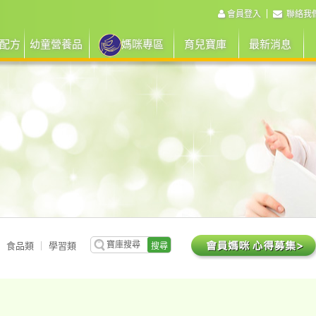
會員登入
聯絡我
配方
幼童營養品
媽咪專區
育兒寶庫
最新消息
食品類
學習類
搜尋