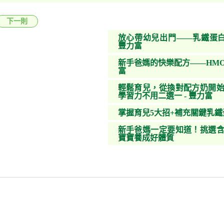
下一則
放心帶幼兒出門——乳鐵蛋白
豐力富
新手爸媽的快樂配方——HMO
富
輕鬆育兒，從換對配方奶開始
學習力不用二選一 - 豐力富
掌握育兒5大招+補充關鍵乳
新手爸媽一定要知道！挑選含
寶寶養成好體質