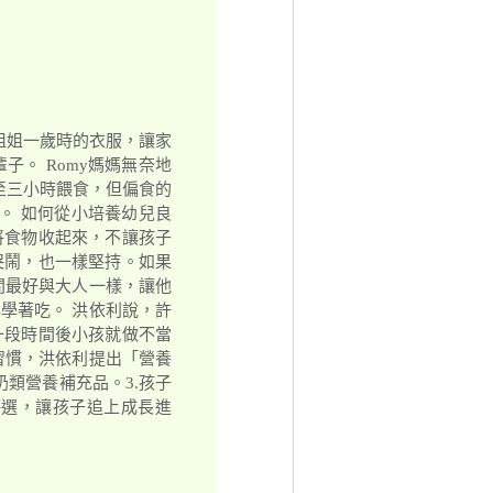
穿姐姐一歲時的衣服，讓家
。 Romy媽媽無奈地
至三小時餵食，但偏食的
。 如何從小培養幼兒良
將食物收起來，不讓孩子
哭鬧，也一樣堅持。如果
間最好與大人一樣，讓他
學著吃。 洪依利說，許
一段時間後小孩就做不當
習慣，洪依利提出「營養
奶類營養補充品。3.孩子
評選，讓孩子追上成長進