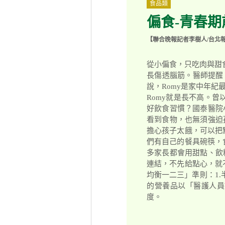
食品類
偏食-青春
【聯合晚報記者李樹人/台北
從小偏食，只吃肉與甜食
長傷透腦筋。醫師提醒
說，Romy是家中年
Romy就是長不高。
好飲食習慣？國泰醫院
看到食物，也無須強迫
擔心孩子太餓，可以把
們有自己的餐具碗筷，
多家長都會用甜點、飲
連結，不先給點心，就
均衡一二三」準則：1.
的營養品以「醫護人員
度。