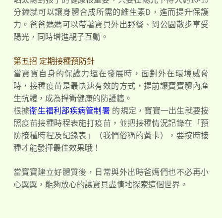
晒太陽對孩子的健康很重要，只要在陽光下待大約10-15
分鐘就可以讓身體合成所需的維生素D，進而提升保護
力。爸爸媽媽可以帶著寶貝外出野餐、到公園散步享受
陽光，同時增進親子互動。
第五招 定期接種預防針
當寶寶自身的保護力還在發展時，面對外在環境威脅
時，接種疫苗是最快速有效的方式，提前讓寶寶體內產
生抗體，成為捍衛健康的防護牆。
根據
衛生福利部疾病管制署
的規定，寶寶一出生就要按
照疫苗接種時程表施打疫苗，並把接種情況記錄在「預
防接種時程及紀錄表」（我們俗稱的黃卡），要按時接
種才能發揮最佳效果哦！
當寶寶建立好體質後，日常與外出時爸媽們也不必再小
心翼翼，能夠放心的讓寶貝盡情地探索這個世界。