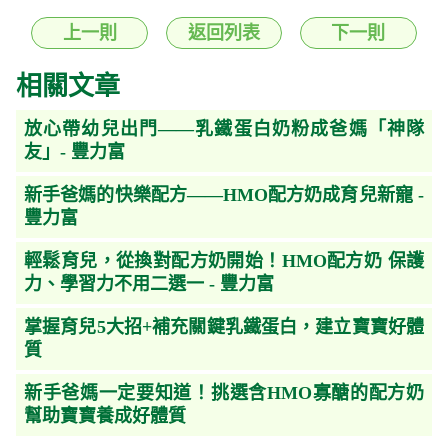
上一則
返回列表
下一則
相關文章
放心帶幼兒出門——乳鐵蛋白奶粉成爸媽「神隊
友」- 豐力富
新手爸媽的快樂配方——HMO配方奶成育兒新寵 -
豐力富
輕鬆育兒，從換對配方奶開始！HMO配方奶 保護
力、學習力不用二選一 - 豐力富
掌握育兒5大招+補充關鍵乳鐵蛋白，建立寶寶好體
質
新手爸媽一定要知道！挑選含HMO寡醣的配方奶
幫助寶寶養成好體質