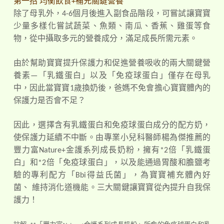
第一招 均衡飲食+補充關鍵營養
除了母乳外，
4-6
個月後進入副食品階段，可嘗試讓寶寶
少量多樣化嘗試蔬菜、魚類、南瓜、香蕉、雞蛋等食
物，從中攝取多元的營養成分，滿足成長所
需元素。
由於幫助寶寶提升保護力和促進營養吸收的兩大關鍵營
養素—「乳鐵蛋白」以及「免疫球蛋白」僅存在母乳
中，因此當寶寶1歲換奶後，爸媽不免會擔心寶寶體內的
保護力是否會不足？
因此，選擇含有乳鐵蛋白和免疫球蛋白成分的配方奶，
使保護力延續不中斷。由專業小兒科醫師楊為傑推薦的
豐力富Nature+金護系列成長奶粉
，擁有*2倍「乳鐵蛋
白」和*2倍「免疫球蛋白」，以及能通過胃酸和膽鹽考
驗的專利配方「Bbi得益氏菌
」
，為寶寶補充體內好
菌、
維持消化道機能
。
三大關鍵讓寶寶從內提升自我保
護力！