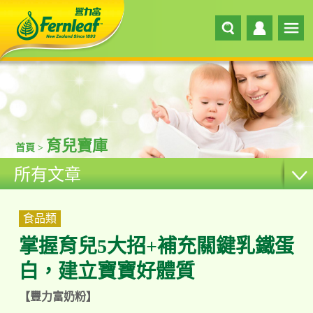
育兒寶庫
首頁 >
所有文章
食品類
掌握育兒5大招+補充關鍵乳鐵蛋
白，建立寶寶好體質
【豐力富奶粉】