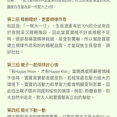
「
註解: **
豐力富Nature+金護系列成長奶粉」所含的免疫球蛋白和乳
鐵蛋白含量為第一代配方之2倍。
第二招 睡飽睡好，更要規律作息
俗話說:「一暝大一寸」，生長激素有近70%的分泌來自
於夜間深沉睡眠階段，因此當寶寶睡不好或睡眠不足
時，很容易導致精神耗弱、易受到驚嚇，所以幫助寶寶
建立規律作息和好的睡眠品質，才能促進生長發育、頭
好壯壯。
第三招 親子一起保持好心情
「有Happy Mom，才有Happy Kids」當媽媽或照顧者情緒
不佳時，寶寶其實都會感受到，若經常處在壓力過大的
環境下，寶寶的活動力和學習力都會明顯受到影響，因
此找出親子間共同感到愉悅的情境，例如: 聆聽音樂、到
大自然中走走，對大人和寶寶都有正向的幫助。
第四招 陽光下動一動