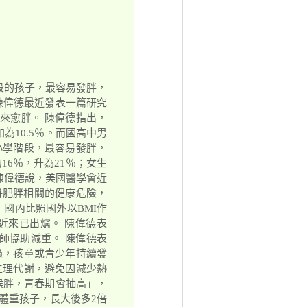
段的孩子，最容易發胖，
陳偉德最近發表一篇研究
愈來愈胖。 陳偉德指出，
為10.5％。而國高中男
的小學階段，最容易發胖，
16％，升為21％；女生
 陳偉德說，美國醫學會近
併肥胖相關的健康危險，
 國內比照國外以BMI作
近來已出爐。 陳偉德表
醫師協助減重。 陳偉德表
過，孩童或青少年持續發
生理代謝，避免因減少熱
候胖，青春期會抽高」，
體重孩子，長大後多2倍