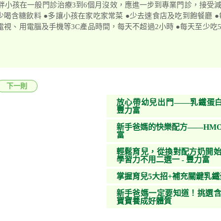
胖小孩在一般門診治療3到6個月沒效，應進一步到專業門診，接受減
●少喝含糖飲料 ●多讓小孩在家吃家常菜 ●少去速食店及吃到飽餐廳 
電視、用電腦及手機等3C產品時間，每天不超過2小時 ●每天至少吃
下一則
放心帶幼兒出門——乳鐵蛋白
豐力富
新手爸媽的快樂配方——HMO
富
輕鬆育兒，從換對配方奶開始
學習力不用二選一 - 豐力富
掌握育兒5大招+補充關鍵乳
新手爸媽一定要知道！挑選含
寶寶養成好體質