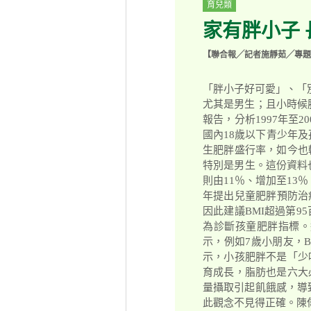
育兒類
家有胖小子
【聯合報╱記者施靜茹╱專題
「胖小子好可愛」、「
尤其是男生；且小時候
報告，分析1997年至
國內18歲以下青少年及
生肥胖盛行率，如今也較
特別是男生。這份資料也
則由11％、增加至13
年提出兒童肥胖預防治
因此建議BMI超過第9
為診斷孩童肥胖指標。
示，例如7歲小朋友，B
示，小孩肥胖不是「少
育成長，脂肪也是六大
量攝取引起飢餓感，導
此觀念不見得正確。陳