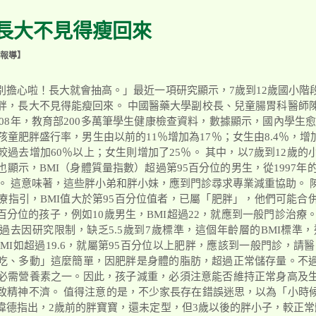
 長大不見得瘦回來
報導】
別擔心啦！長大就會抽高。」最近一項研究顯示，7歲到12歲國小階
胖，長大不見得能瘦回來。 中國醫藥大學副校長、兒童腸胃科醫師
2008年，教育部200多萬筆學生健康檢查資料，數據顯示，國內學生
孩童肥胖盛行率，男生由以前的11％增加為17％；女生由8.4％，增加
過去增加60％以上；女生則增加了25％。 其中，以7歲到12歲
顯示，BMI（身體質量指數）超過第95百分位的男生，從1997年的
％。 這意味著，這些胖小弟和胖小妹，應到門診尋求專業減重協助。
療指引，BMI值大於第95百分位值者，已屬「肥胖」，他們可能合
5百分位的孩子，例如10歲男生，BMI超過22，就應到一般門診治療。
過去因研究限制，缺乏5.5歲到7歲標準，這個年齡層的BMI標準，
MI如超過19.6，就屬第95百分位以上肥胖，應該到一般門診，請
吃、多動」這麼簡單，因肥胖是身體的脂肪，超過正常儲存量。不
必需營養素之一。因此，孩子減重，必須注意能否維持正常身高及
致精神不濟。 值得注意的是，不少家長存在錯誤迷思，以為「小時
偉德指出，2歲前的胖寶寶，還未定型，但3歲以後的胖小子，較正常