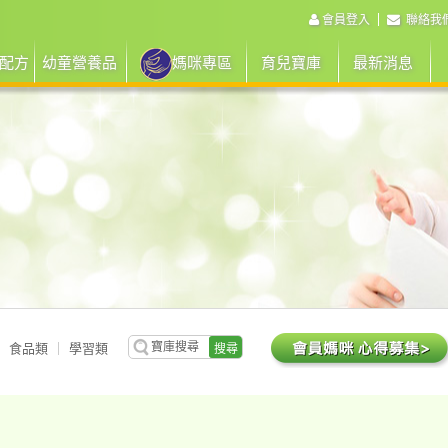
會員登入
聯絡我
配方
幼童營養品
媽咪專區
育兒寶庫
最新消息
食品類
學習類
搜尋