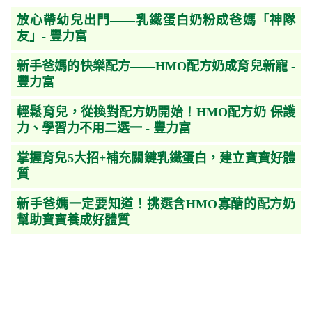
放心帶幼兒出門——乳鐵蛋白奶粉成爸媽「神隊
友」- 豐力富
新手爸媽的快樂配方——HMO配方奶成育兒新寵 -
豐力富
輕鬆育兒，從換對配方奶開始！HMO配方奶 保護
力、學習力不用二選一 - 豐力富
掌握育兒5大招+補充關鍵乳鐵蛋白，建立寶寶好體
質
新手爸媽一定要知道！挑選含HMO寡醣的配方奶
幫助寶寶養成好體質