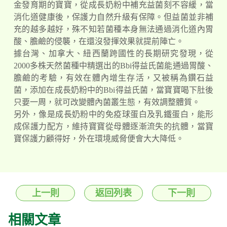
金發育期的寶寶，從成長奶粉中補充益菌刻不容緩，當
消化道健康後，保護力自然升級有保障。但益菌並非補
充的越多越好，殊不知若菌種本身無法通過消化道內胃
酸、膽鹼的侵襲，在還沒發揮效果就提前陣亡。
據台灣、加拿大、紐西蘭跨國性的長期研究發現，從
2000多株天然菌種中精選出的Bbi得益氏菌能通過胃酸、
膽鹼的考驗，有效在體內增生存活，又被稱為鑽石益
菌，添加在成長奶粉中的Bbi得益氏菌，當寶寶喝下肚後
只要一周，就可改變體內菌叢生態，有效調整體質。
另外，像是成長奶粉中的免疫球蛋白及乳鐵蛋白，能形
成保護力配方，維持寶寶從母體逐漸流失的抗體，當寶
寶保護力顧得好，外在環境威脅便會大大降低。
上一則
返回列表
下一則
相關文章