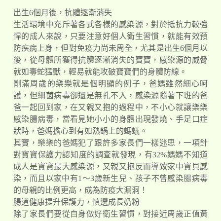
出生6個月後，抗體逐漸消失
生活環境中充斥著各式各樣的感染源，對於抵抗力較強
悍的成人來說，只要注意好個人衛生習慣，就能有效預
防疾病上身，但對免疫力尚未周全，尤其是出生6個月以
後，從母體所獲得抗體逐漸消失的寶寶，感染源的威脅
就如毒蛇猛獸，輕易就能攻破寶寶們的身體防線。
剛滿周歲的樂樂就是個明顯的例子，爸媽雖然細心呵
護，但細菌病毒卻還是無孔不入，感染源隨著下班的爸
爸一起回到家，在又親又抱的過程中，不小心就讓樂樂
感染腸病毒，當看見她小小的身體出現發燒、手足口症
狀時，爸媽擔心到有如熱鍋上的螞蟻。
其實，樂樂的爸媽犯了跟許多家長們一樣迷思，一項針
對寶寶保護力認知度的調查就發現，有32%媽媽不知道
成人是寶寶最大感染源，又親又抱反而導致家中寶貝感
染，而且以家中有1～3歲新生兒、孩子不曾感染腸病毒
的母親的比例更高，成為防疫大漏洞！
腸道健康提升保護力，慎選成長奶粉
除了家長們要從自身做好衛生習慣，對接近周歲正值黃