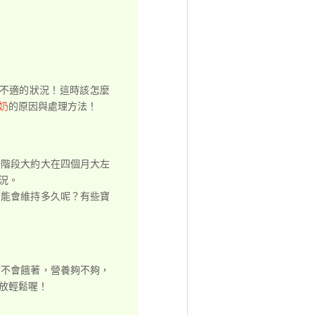
不適的狀況！這時該怎麼
奶
的原因與處理方法！
一階段大約大在四個月大左
況。
可能會維持多久呢？有些寶
會不會餓著，營養夠不夠，
放輕鬆喔！