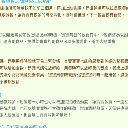
，餐與餐之間避免提供點心
緩後所需熱量較不如前三個月，再加上厭食期，建議爸媽可以拉長兩餐的
減量跟減餐，讓寶寶有較多的時間消化，提升飢餓感，下一餐會較有食慾。
可以開始嘗試輔食(副食品)的時機，寶寶每日的飲食其中1~2餐調整為以
此適應副食品，提供給寶寶的副食品可以多做變化，避免太過重複。
媽一遇到用餐時間就容易上緊發條，其實寶寶也能夠感受到爸媽的緊張
可以增加食欲，建議爸媽先放輕鬆，用餐時可以放輕柔的音樂，餐桌上
先吸引寶寶願意靠近餐桌，寶寶用餐時爸媽也跟寶寶同時一起用餐，避
小孩都放鬆。
動
動就越多，用餐前一小時也可以增加寶寶的活動度，讓寶寶多爬，一歲
是彈力球，也可以讓寶寶進行大動作的運動，增加消耗熱量，天氣好也
激大腦發展，也會幫助寶寶消耗熱量喔！