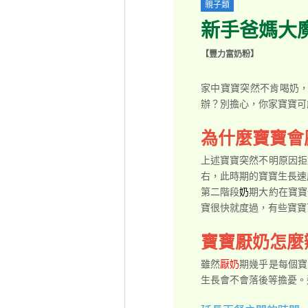
親子類
新手爸媽大
【豐力富奶粉】
家中寶寶突然不肯喝奶
辦？別擔心，你家寶寶可
為什麼寶寶會
上述寶寶突然不明原因拒
右，此時期的寶寶生長速
第二階段
奶
期大約在寶寶
寶很快就度過，有些寶寶可
寶寶厭奶怎麼
雖然
厭奶
期幾乎是每個寶
生長會不會落後等擔憂。