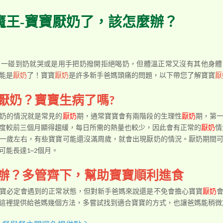
魔王-寶寶厭奶了，該怎麼辦？
，一碰到奶就哭或是用手把奶撥開拒絕喝奶，但體溫正常又沒有其他身體
能是
厭奶
了！寶寶
厭奶
是許多新手爸媽頭痛的問題，以下帶您了解寶寶
厭
厭奶？寶寶生病了嗎?
奶的情況就是常見的
厭奶
期，通常寶寶會有兩階段的生理性
厭奶
期，第
度較前三個月顯得趨緩，每日所需的熱量也較少，因此會有正常的
厭奶
情
一歲左右，有些寶寶可能還沒滿周歲，就會出現厭奶的情況。厭奶期間
能長達1~2個月。
辦？多管齊下，幫助寶寶順利進食
寶必定會遇到的正常狀態，但對新手爸媽來說還是不免會擔心寶寶
厭奶
這裡提供給爸媽幾個方法，多嘗試找到適合寶寶的方式，也讓爸媽能稍微