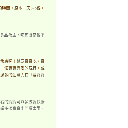
時間，原本一天5~6餐，
副食品為主，吃完後當餐不
跟焦慮喔！越要寶寶吃，寶
擺一個寶寶喜愛的玩具，或
免過多的注意力在「要寶寶
左右的寶寶可以多練習扶牆
建議多帶寶寶出門曬太陽，