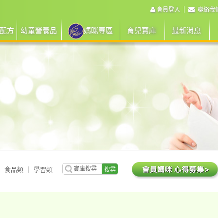
會員登入
聯絡我
配方
幼童營養品
媽咪專區
育兒寶庫
最新消息
食品類
學習類
搜尋