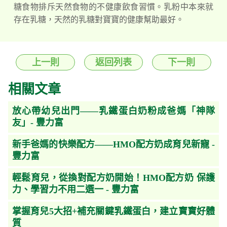
糖食物排斥天然食物的不健康飲食習慣。乳粉中本來就
存在乳糖，天然的乳糖對寶寶的健康幫助最好。
上一則
返回列表
下一則
相關文章
放心帶幼兒出門——乳鐵蛋白奶粉成爸媽「神隊
友」- 豐力富
新手爸媽的快樂配方——HMO配方奶成育兒新寵 -
豐力富
輕鬆育兒，從換對配方奶開始！HMO配方奶 保護
力、學習力不用二選一 - 豐力富
掌握育兒5大招+補充關鍵乳鐵蛋白，建立寶寶好體
質