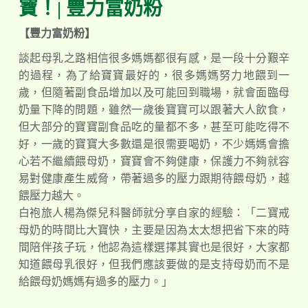
寶！| 豐力富奶粉
【豐力富奶粉】
談起母乳之路相信很多媽媽都很有感，是一段十分艱辛
的過程，為了給寶寶最好的，很多媽媽努力地餵到一
歲，但隨著副食品增加以及可能回到職場，就會面臨母
奶量下降的問題，雖然一歲後寶寶可以跟著大人飲食，
但大部分的寶寶副食品吃的量都不多，甚至可能吃得不
好，一歲的寶寶大多數還是很需要喝奶，不少媽媽會擔
心若不繼續餵母奶，寶寶會不夠健康，保護力不夠就容
易對健康產生威脅，帶著過多的壓力跟期待餵母奶，越
餵壓力越大。
白袍旅人楊為傑
兒科醫師就分享自家的經驗：「二寶戒
母奶的時間比大寶快，主要是因為太太想把省下來的時
間陪伴孩子玩，他認為這樣選擇其實也是很好，大家都
知道餵母乳很好，但我們應該要做的是支持母奶而不是
給餵母奶媽媽有過多的壓力。」