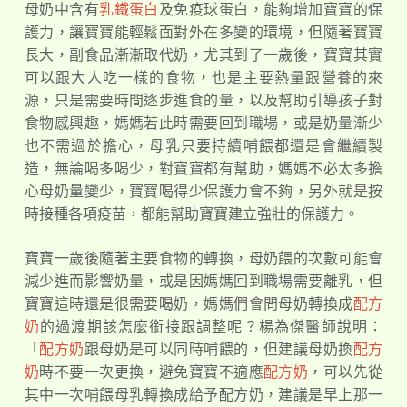
母奶中含有
乳鐵蛋白
及免疫球蛋白，能夠增加寶寶的保
護力，讓寶寶能輕鬆面對外在多變的環境，但隨著寶寶
長大，副食品漸漸取代奶，尤其到了一歲後，寶寶其實
可以跟大人吃一樣的食物，也是主要熱量跟營養的來
源，只是需要時間逐步進食的量，以及幫助引導孩子對
食物感興趣，媽媽若此時需要回到職場，或是奶量漸少
也不需過於擔心，母乳只要持續哺餵都還是會繼續製
造，無論喝多喝少，對寶寶都有幫助，媽媽不必太多擔
心母奶量變少，寶寶喝得少保護力會不夠，另外就是按
時接種各項疫苗，都能幫助寶寶建立強壯的保護力。
寶寶一歲後隨著主要食物的轉換，母奶餵的次數可能會
減少進而影響奶量，或是因媽媽回到職場需要離乳，但
寶寶這時還是很需要喝奶，媽媽們會問母奶轉換成
配方
奶
的過渡期該怎麼銜接跟調整呢？楊為傑醫師說明：
「
配方奶
跟母奶是可以同時哺餵的，但建議母奶換
配方
奶
時不要一次更換，避免寶寶不適應
配方奶
，可以先從
其中一次哺餵母乳轉換成給予配方奶，建議是早上那一