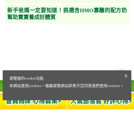
新手爸媽一定要知道！挑選含HMO寡醣的配方奶
幫助寶寶養成好體質
x
瀏覽器的cookie功能
本網站使用cookies。繼續瀏覽網站即表示您同意我們使用cookies。
營養諮詢專線
會員權益條款
0800-021-216
Copyright © 2020 Fonterra Brands (Far East)
隱私權政策
Limited Taiwan Branch. All Rights Reserved.
聯絡我們