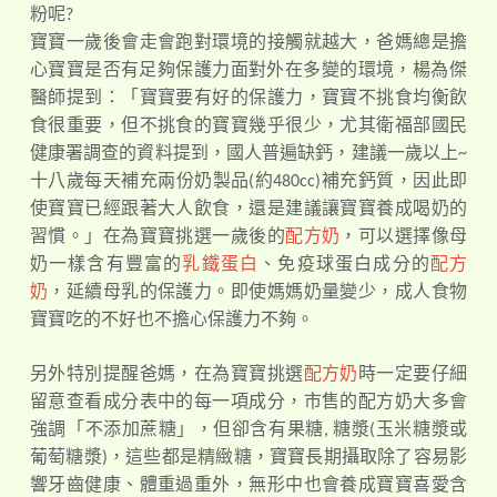
粉呢?
寶寶一歲後會走會跑對環境的接觸就越大，爸媽總是擔
心寶寶是否有足夠保護力面對外在多變的環境，楊為傑
醫師提到：「寶寶要有好的保護力，寶寶不挑食均衡飲
食很重要，但不挑食的寶寶幾乎很少，尤其衛福部國民
健康署調查的資料提到，國人普遍缺鈣，建議一歲以上~
十八歲每天補充兩份奶製品(約480cc)補充鈣質，因此即
使寶寶已經跟著大人飲食，還是建議讓寶寶養成喝奶的
習慣。」在為寶寶挑選一歲後的
配方奶
，可以選擇像母
奶一樣含有豐富的
乳鐵蛋白
、免疫球蛋白成分的
配方
奶
，延續母乳的保護力。即使媽媽奶量變少，成人食物
寶寶吃的不好也不擔心保護力不夠。
另外特別提醒爸媽，在為寶寶挑選
配方奶
時一定要仔細
留意查看成分表中的每一項成分，市售的配方奶大多會
強調「不添加蔗糖」，但卻含有果糖, 糖漿(玉米糖漿或
葡萄糖漿)，這些都是精緻糖，寶寶長期攝取除了容易影
響牙齒健康、體重過重外，無形中也會養成寶寶喜愛含