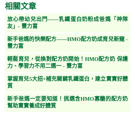
相關文章
放心帶幼兒出門——乳鐵蛋白奶粉成爸媽「神隊
友」- 豐力富
新手爸媽的快樂配方——HMO配方奶成育兒新寵 -
豐力富
輕鬆育兒，從換對配方奶開始！HMO配方奶 保護
力、學習力不用二選一 - 豐力富
掌握育兒5大招+補充關鍵乳鐵蛋白，建立寶寶好體
質
新手爸媽一定要知道！挑選含HMO寡醣的配方奶
幫助寶寶養成好體質