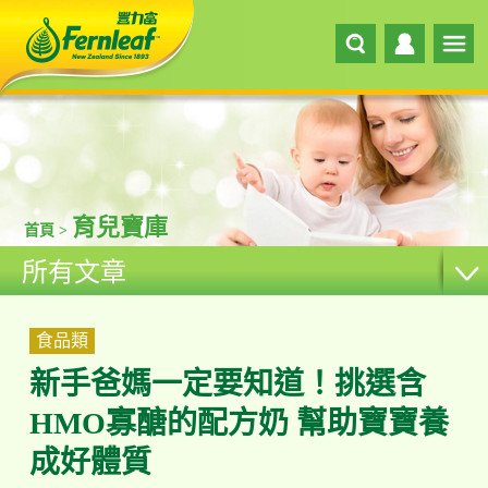
育兒寶庫
首頁 >
所有文章
食品類
新手爸媽一定要知道！挑選含
HMO寡醣的配方奶 幫助寶寶養
成好體質