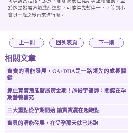
可以試試走路、游泳、瑜珈或皮拉提斯等溫和運動，至
於像是攀岩這類激烈運動，可能得先暫停一下，等到小
寶貝一歲之後再來進行囉。
上一則
回列表頁
下一則
相關文章
寶寶的潛能發展，GA+DHA是一路領先的成長關
鍵
抓住寶寶潛能發展黃金期！施俊宇醫師：關鍵在孕
期營養補充
三大重點從孕期開始 讓寳寳贏在起跑點
寶貝的潛能發展，在受孕那天就已起跑