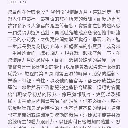
2009.10.23
您目前在什麼階段？ 我們常說懷胎九月，這就是走一趟
您人生中最棒、最神奇的旅程所需的時間。而後頭更有
許許多多令人驚喜的經歷等著您，寶寶會在您的體內從
一顆受精卵逐漸茁壯，再呱呱落地成為您抱在懷中呵護
不已的小可愛，之後更會開始學著爬行、學著走路，進
一步成長發育為精力充沛、四處衝撞的小寶貝，成為您
一生最珍貴的一塊心頭肉。 現在就一起來了解一下，在
您懷胎九月的過程中，從第一週到分娩前的最後一週，
寶寶會有什麼樣神奇的變化 (以及他會為您帶來什麼樣的
感受)。 旅程的第 5 週 到第五週的時候，胎兒的腦部、
脊髓、神經、脊柱，以及他的器官等，都已形成並開始
運作。您雖然看不到胎兒的這些發育過程，但絕對會開
始出現懷孕初期的徵兆，像是胸部酸疼、疲勞以及頻
尿，未來數週內還會有噁心的現象。但不必擔心，噁心
以及嘔吐都只是暫時性的，也不會有不良的後果。這時
也該是開始或繼續定期運動的時候，這樣您才能讓身體
鍛鍊所需的體力跟耐力，以便應付日後增加的體重。 您