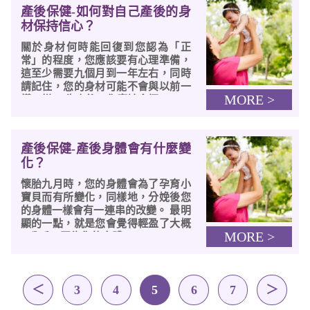
產後保健-如何對自己產後的身
材保持信心？
關於身材何時能回復到您認為「正
常」的程度，您應該要有心理準備，
這至少需要九個月到一年左右，同時
請記住，您的身材可能不會與以前一
MORE >
模一樣。 生產後，您應該會極...
產後保健-產後身體會有什麼變
化？
懷胎九月時，您的身體會為了孕育小
寶貝而有所變化，同樣地，分娩後您
的身體一樣會有一連串的改變。 最明
顯的一點，就是您會覺得輕盈了大概
MORE >
5 公斤，因為您的身體...
＜
3
4
5
6
7
＞