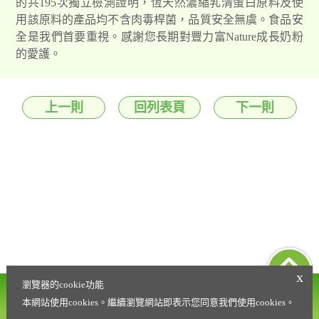
的共195次獨立檢測證明，恆天然濃縮乳清蛋白原料及使
用該原料的產品均不含肉毒桿菌，品質安全無虞。食品安
全是我們首要重視。感謝您長期對豐力富Nature成長奶粉
的愛護。
上一則
回列表頁
下一則
x
瀏覽器的cookie功能
營養諮詢專線
會員權益條款
0800-021-216
本網站使用cookies。繼續瀏覽網站即表示您同意我們使用cookies。