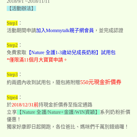
2018/9/1 ~2018/11/11
【活動辦法】
Step1
：
活動期間申請
加入Mommytalk親子網會員
，並完成認證
Step2
：
免費索取
【Nature 全護1-3歲幼兒成長奶粉】試用包
*僅限滿11個月大寶寶申請。
Step3
：
550元現金折價券
約兩週內收到試用包，隨包將附贈
Stpe4
：
於
2018/12/31前
持現金折價券至指定通路
立享
【Nature 全護/Nature+金護/WIN資穎】
系列奶粉折價
優惠！
獨家好康即日起開跑，各位爸比、媽咪們千萬別錯過囉！