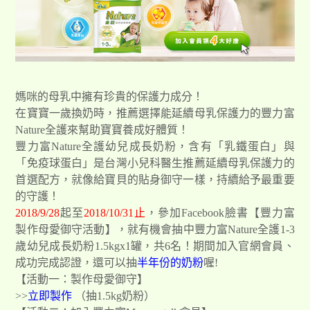
媽咪的母乳中擁有珍貴的保護力成分！
在寶寶一歲換奶時，推薦選擇能延續母乳保護力的豐力富
Nature全護來幫助寶寶養成好體質！
豐力富Nature全護幼兒成長奶粉，含有「乳鐵蛋白」與
「免疫球蛋白」是台灣小兒科醫生推薦延續母乳保護力的
首選配方，就像給寶貝的貼身御守一樣，持續給予最重要
的守護！
2018/9/28
起至
2018/10/31止
，參加Facebook臉書【豐力富
製作母愛御守活動】，就有機會抽中豐力富Nature全護1-3
歲幼兒成長奶粉1.5kgx1罐，共6名！期間加入官網會員、
成功完成認證，還可以抽
半年份的奶粉
喔!
【活動一：製作母愛御守】
>>
立即製作
（抽1.5kg奶粉）