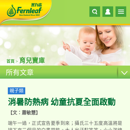
育兒寶庫
首頁 >
所有文章
親子類
消暑防熱病 幼童抗夏全面啟動
【文：蕭敏慧】
端午一過，正式宣告夏季到來；攝氏三十五度高溫將是