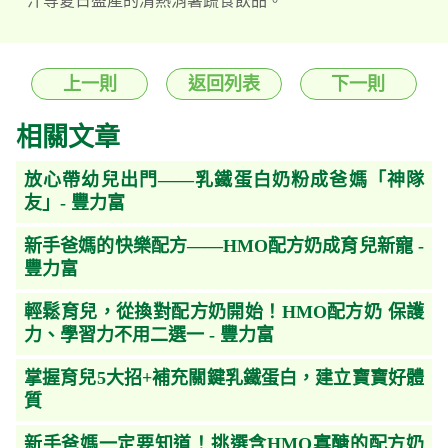
汁等夏日盛產的清熱消暑蔬食飲品。
上一則
返回列表
下一則
相關文章
放心帶幼兒出門——乳鐵蛋白奶粉成爸媽「神隊
友」- 豐力富
新手爸媽的快樂配方——HMO配方奶成育兒新寵 -
豐力富
輕鬆育兒，從換對配方奶開始！HMO配方奶 保護
力、學習力不用二選一 - 豐力富
掌握育兒5大招+補充關鍵乳鐵蛋白，建立寶寶好體
質
新手爸媽一定要知道！挑選含HMO寡醣的配方奶