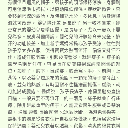
有帽沿且通風的帽子，讓孩子的頭部保持涼快，身體則
可用濕涼毛巾擦拭，以協助降低體溫。症狀輕微者，只
要移到陰涼的處所，及時補充水分、多休息，讓身體降
溫就可改善。 嬰兒排汗差 易長痱子 另一較不嚴重、卻
更常見的嬰幼兒夏季困擾，是長痱子，尤以一歲以下嬰
兒為多。皮膚科醫師說，嬰幼兒的汗腺發育未完全，排
汗的功能較差，加上新手媽媽常擔心孩子受涼，往往幫
孩子穿太多衣服，使得寶寶太熱而流汗，偏偏又排汗不
佳，造成汗腺阻塞，引起皮膚發炎，就是痱子。 痱子的
醫學名稱是汗疹，容易長在皮膚搊摺或經常悶熱的部
位，如脖子、腋下、鼠蹊部、膝蓋窩、手肘、前胸、上
背等，以及嬰兒包尿布的範圍。一顆顆的痱子會發紅、
癢，並有灼熱感，有時因耐不住搔癢而抓傷、感染，就
可能變成膿皰。 醫師說，孩子長痱子，應儘量避免直接
日曬，一般只要不再流汗，約一兩周，痱子就會自行痊
癒；除非是嚴重型的痱子，才需要看醫生服藥或塗藥治
療。 通風 透氣 長袖 防曬 忌冰品 因此，為避免熱傷害，
最根本的還是從食衣住行自我保護做起。包括居家環境
保持通風；嬰幼兒衣著以透氣、寬鬆、清爽的棉質衣料