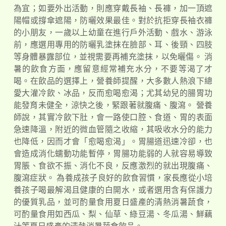
為宜；如要外出活動，則應穿戴長袖、長褲，加一頂遮
陽帽或撐傘遮陽，防曬效果最佳。對於抗拒穿長袖衣褲
的小朋友，一歲以上幼童在進行戶外活動、戲水、游泳
前，應選用專用的防曬乳塗抹在臉部、耳、後頸、四肢
等身體暴露部位，並視需要再補充塗抹，以免曬傷。 消
暑的飲食方面，應留意經常補充水分，不要等渴了才
喝。在飲品的選擇上，營養師提醒，大多數人熱浪下總
愛大灌冷飲、冰品，反而愈喝愈渴；尤其幼兒的腸胃功
能發育未健全，涼快之後，緊跟著就腹痛、腹瀉。 營養
師說，其實冷飲下肚，會一路使口腔、食道、胃的表面
急速降溫，附近的微血管隨之收縮，其吸收水分的能力
也降低，因而才會「愈喝愈渴」。胃腸道迅速冷卻，也
會造成消化蠕動功能暫停，胃腸功能弱的人就容易導致
胃脹、食欲不振、消化不良，反應激烈的就出現腹痛、
腹瀉症狀。 為養成孩子良好的飲食習慣，家長應從小培
養孩子喝最解渴且健康的白開水，或者選用含有保護力
的優質乳品，並可酌量食用夏日盛產的清熱消暑蔬食，
可酌量食用如西瓜、梨、仙草、綠豆湯、冬瓜湯、鮮藕