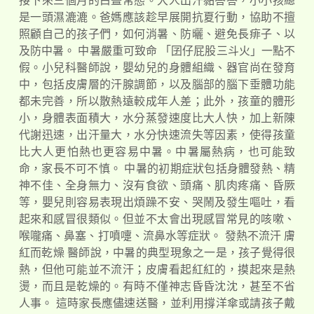
接下來三個月的白晝常態。大人出汗黏答答，小小孩總
是一頭濕漉漉。爸媽應該趁早展開抗夏行動，協助不擅
照顧自己的孩子們，如何消暑、防曬、避免長痱子、以
及防中暑。 中暑嚴重可致命 「囝仔屁股三斗火」一點不
假。小兒科醫師說，嬰幼兒的身體組織、器官尚在發育
中，包括皮膚層的汗腺調節，以及腦部的腦下垂體功能
都未完善，所以散熱遠較成年人差；此外，孩童的體形
小，身體表面積大，水分蒸發速度比大人快，加上新陳
代謝迅速，出汗量大，水分快速流失等因素，使得孩童
比大人更怕熱也更容易中暑。中暑屬熱病，也可能致
命，家長不可不慎。 中暑的初期症狀包括身體發熱、精
神不佳、全身無力、沒有食欲、頭痛、肌肉疼痛、昏厥
等，嬰兒則容易表現出煩躁不安、哭鬧及發生嘔吐，看
起來和感冒很類似。但並不太會出現感冒常見的咳嗽、
喉嚨痛、鼻塞、打噴嚏、流鼻水等症狀。 發熱不流汗 膚
紅而乾燥 醫師說，中暑的典型現象之一是，孩子覺得很
熱，但他可能並不流汗；皮膚看起紅紅的，摸起來是熱
燙，而且是乾燥的。有時不僅神志昏昏沈沈，甚至不省
人事。 這時家長應儘速送醫，並利用撐洋傘或請孩子戴