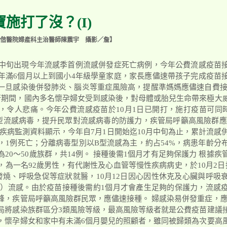
施打了沒？(I)
偕醫院婦產科主治醫師陳震宇 攝影／詹】
月中旬出現今年流感季首例流感併發症死亡病例，今年公費流感疫苗
年滿6個月以上到國小4年級學童家庭，家長應儘速帶孩子完成疫苗
一旦感染後併發肺炎、腦炎等重症風險高，提醒準媽媽應儘速自費接
流行期間，國內多名懷孕婦女受到感染後，對母體或胎兒生命帶來極大
，令人悲痛。今年公費流感疫苗於10月1日已開打，施打疫苗可同
和B型流感病毒，提升民眾對流感病毒的防護力，疾管局呼籲高風險群
疾病監測資料顯示，今年自7月1日開始迄10月中旬為止，累計流感
，1例死亡；分離病毒型別以B型流感為主，約占54%，病患年齡分
次為20～50歲族群，共14例。 接種後需1個月才有足夠保護力 根據
，為一名92歲男性，有代謝性及心血管等慢性疾病病史，於10月2日
、發燒、呼吸急促等症狀就醫，10月12日因心因性休克及心臟與呼吸
N2）流感。由於疫苗接種後需約1個月才會產生足夠的保護力，流感
峰，疾管局呼籲高風險群民眾，應儘速接種。 婦感染易併發重症，應
局將感染族群區分3類風險等級，最高風險等級者就是公費疫苗建議
，懷孕婦女和家中有未滿6個月嬰兒的照顧者，雖同被歸類為次要高