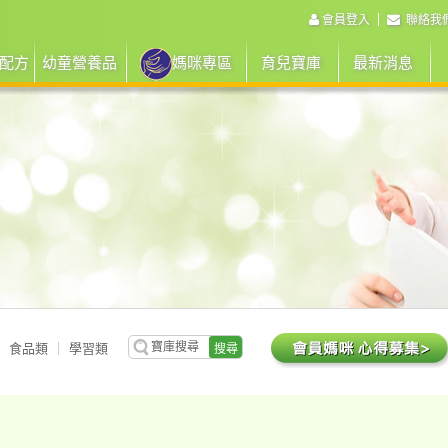
會員登入
聯絡我
配方
幼童營養品
媽咪專區
育兒寶庫
最新消息
食品類
學習類
搜尋