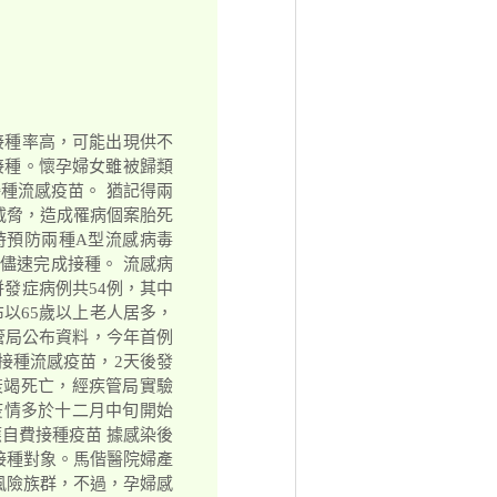
接種率高，可能出現供不
接種。懷孕婦女雖被歸類
種流感疫苗。 猶記得兩
威脅，造成罹病個案胎死
時預防兩種A型流感病毒
應儘速完成接種。 流感病
併發症病例共54例，其中
布以65歲以上老人居多，
疾管局公布資料，今年首例
接種流感疫苗，2天後發
衰竭死亡，經疾管局實驗
疫情多於十二月中旬開始
自費接種疫苗 據感染後
接種對象。馬偕醫院婦產
風險族群，不過，孕婦感