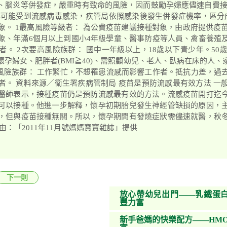
、腦炎等併發症，嚴重時有致命的風險，因而鼓勵孕婦應儘速自費接
都可能受到流感病毒感染，疾管局依照感染後發生併發症機率，區分
象。 1最高風險等級者： 為公費疫苗建議接種對象，由政府提供疫苗
象、年滿6個月以上到國小4年級學童、醫事防疫等人員、禽畜養殖
。 2次要高風險族群： 國中一年級以上，18歲以下青少年。50
孕婦女、肥胖者(BMI≧40)、需照顧幼兒、老人、臥病在床的人
染風險族群： 工作繁忙，不想罹患流感而影響工作者。抵抗力差，過
者。 資料來源／衛生署疾病管制局 疫苗是預防流感最有效方法 一
醫師表示，接種疫苗仍是預防流感最有效的方法。流感疫苗開打迄
可以接種。他進一步解釋，懷孕初期胎兒發生神經管缺損的原因，
，但與疫苗接種無關。所以，懷孕期間有發燒症狀需儘速就醫，秋
由：「2011年11月號媽媽寶寶雜誌」提供
下一則
放心帶幼兒出門——乳鐵蛋白
豐力富
新手爸媽的快樂配方——HMO