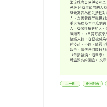
染流感病毒易併發肺炎
等級 所有年齡層的人
級最高者為優先接種對
人、安養養護等機構對
重大傷病及罕見疾病患者
人、有慢性病史的人、懷
照顧者。 3自覺有感
接觸人群，容易被感染
種疫苗，不過，陳震宇
報告，懷孕任何階段都
（包括發燒、泡溫泉）
體溫過高的風險。 文章
上一則
返回列表