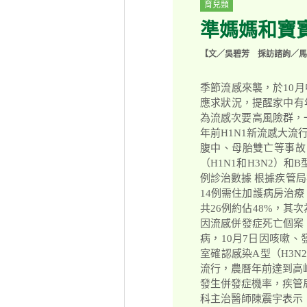
育兒類
準媽媽和寶寶
【文／吳碧芳 採訪諮詢／馬
季節流感來襲，於10
應求狀況，提醒家中有
為流感次要高風險群，
年前H1N1新流感大
腹中、母胎雙亡等事故
（H1N1和H3N2）
例診治數據 根據疾管局
14例需住加護病房治療
共26例約佔48%，其
因流感併發症死亡個案
病，10月7日因咳嗽
室確認感染A型（H3
流行，農曆年前達到高
發生併發症機率，疾管
科主治醫師陳震宇表示