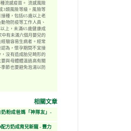
種流感疫苗。 流感風險
成3類風險等級，風險等
接種，包括65歲以上老
及動物防疫等工作人員、
歲以上，未滿65歲健康成
、家中有未滿六個月嬰兒的
去經驗容易生病者。經常
般認為，懷孕期間不宜接
今，沒有造成胎兒畸形的
主要與母體體溫過高有關
冬季節也要避免泡湯以防
相關文章
奶粉成爸媽「神隊友」-
配方奶成育兒新寵 - 豐力