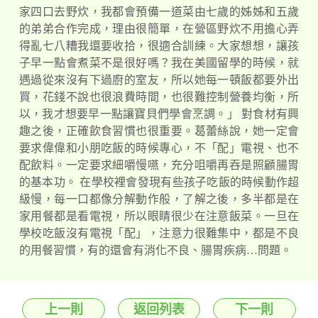
家四口去野炊，我都會預備一道菜由七歲的姊姊和五歲
的弟弟合作完成，理由很簡單，在營區野炊不用擔心弄
得亂七八糟我還要收拾，很適合訓練。大家想想，讓孩
子早一點會煮菜不是很好嗎？我在美國留學的時候，就
遇過從來沒有下過廚的室友，所以她每一頓飯都要外出
買，花錢不說也很浪費時間，也很難控制營養均衡，所
以，我才想要早一點讓寶貝們學會烹調。」 對食材有興
趣之後，正確飲食習慣也很重要。葛蕾絲說，她一定會
要求偉偉和小朋吃飯的時候專心，不「配」電視、也不
配飲料。一定要求細嚼慢嚥，充分咀嚼再吞是照顧腸胃
的基本功。 在學校裡會發現有些孩子吃飯的時候動作超
級慢，每一口都像分解動作般，了解之後，多半都是在
家用餐都是看電視，所以眼睛很少在注意飯菜。一旦在
學校吃飯沒有電視「配」，注意力很難集中，都是不良
的用餐習慣，有的還會有消化不良、腸胃疾病…問題。
上一則
返回列表
下一則