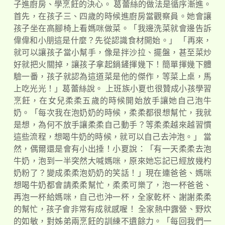
子進廚房、學烹飪的決心。 葛蕾絲的做法是循序漸進。
首先，在孩子三、四歲的時候進廚房當觀察員。她會讓
孩子坐在高腳椅上看媽咪做菜。「我邊洗菜就會邊告訴
偉偉和小朋這是什麼？先從認識食材開始。」 「再來，
就可以讓孩子當小幫手，像是拌沙拉、擺盤，甚至菜炒
好就把火關掉，讓孩子拿起鍋鏟揮幾下！簡單揮幾下體
驗一番，孩子就認為這道菜是他的傑作，等菜上桌，馬
上吃光光！」葛蕾絲說。 上班族小夏也很贊成小孩學習
烹飪，在女兒柔柔五歲的時候開始放手讓她自己泡牛
奶。「每次我在泡奶奶的時候，柔柔都很想幫忙，我就
是想，為何不放手讓柔柔自己動手？等柔柔越來越習慣
這些流程，想喝牛奶的時候，就可以自己去沖泡。」 當
然，偶爾還是會有小出捶！小夏說：「有一天柔柔去泡
牛奶，泡到一半突然大喊媽咪，原來她忘記已經放幾杓
奶粉了？變成柔柔泡奶奶的笑話！」現在連爸爸、媽咪
想喝牛奶都會請柔柔幫忙，柔柔可樂了，泡一杯爸爸、
再泡一杯給媽咪，自己也沖一杯，全家乾杯、謝謝柔柔
的幫忙，孩子會非常有成就感喔！ 全家熱中露營、野炊
的如敏，對姊弟兩烹飪的訓練不遺餘力。「每回我們一