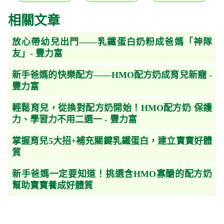
相關文章
放心帶幼兒出門——乳鐵蛋白奶粉成爸媽「神隊
友」- 豐力富
新手爸媽的快樂配方——HMO配方奶成育兒新寵 -
豐力富
輕鬆育兒，從換對配方奶開始！HMO配方奶 保護
力、學習力不用二選一 - 豐力富
掌握育兒5大招+補充關鍵乳鐵蛋白，建立寶寶好體
質
新手爸媽一定要知道！挑選含HMO寡醣的配方奶
幫助寶寶養成好體質