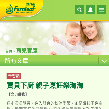
育兒寶庫
首頁 >
所有文章
學習類
寶貝下廚 親子烹飪樂淘淘
【文 / 謬修】
送走漫漫酷暑，進入舒爽的秋涼季節，正是讓孩子進廚