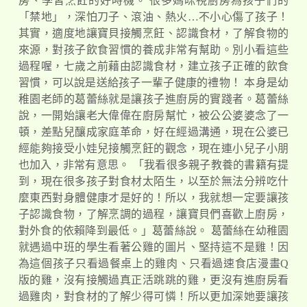
房、學習烹飪的好時機。 很多媽咪視廚房為孩子們的
「禁地」，深怕刀子、滾油、熱火…不小心傷了孩子！
其實，適度地讓寶貝接觸烹飪、認識食材，了解食物的
來源，對孩子飲食習慣的養成非常有幫助。別小看這些
過程喔，七歲之前藉由認識食材，建立孩子正確的飲食
習慣，可以說是送給孩子一輩子健康的禮物！ 本身是幼
稚園老師的葛蕾絲就是讓孩子進廚房的實踐者。葛蕾絲
說，一開始讓老大偉偉在廚房幫忙，被公公婆婆念了一
頓，差點兒釀成家庭革命，好在經過溝通，現在公婆已
經能夠接受小娃兒接觸烹飪的觀念，現在連小兒子小朋
也加入，非常有意思。 「我看很多親子教養的書籍有提
到，現在很多孩子對食材太陌生，以至於無法分辨吃什
麼東西對身體健康才是好的！所以，我就想一定要讓孩
子認識食物，了解烹調的過程，讓寶貝們喜歡上廚房，
對外食的依賴降到最低。」葛蕾絲說。 葛蕾絲在幼稚園
就遇過中班的學生看著公雞的圖片、堅持這不是雞！因
為這個孩子只看過餐桌上的雞肉、只看過速食店漫畫Q
版的雞，沒有接觸過真正活跳跳的雞，更沒有進廚房看
過雞肉，對食材的了解少得可憐！所以更加深她要讓孩