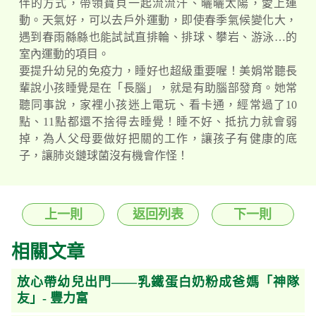
伴的方式，帶領寶貝一起流流汗、曬曬太陽，愛上運
動。天氣好，可以去戶外運動，即使春季氣候變化大，
遇到春雨緜緜也能試試直排輪、排球、攀岩、游泳…的
室內運動的項目。
要提升幼兒的免疫力，睡好也超級重要喔！美娟常聽長
輩說小孩睡覺是在「長腦」，就是有助腦部發育。她常
聽同事說，家裡小孩迷上電玩、看卡通，經常過了10
點、11點都還不捨得去睡覺！睡不好、抵抗力就會弱
掉，為人父母要做好把關的工作，讓孩子有健康的底
子，讓肺炎鏈球菌沒有機會作怪！
上一則
返回列表
下一則
相關文章
放心帶幼兒出門——乳鐵蛋白奶粉成爸媽「神隊
友」- 豐力富