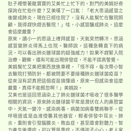
肚子裡懷著龍寶寶的艾美忙上忙下的，對門的美娟好奇
探詢在忙些什麼？艾美嘆了一口氣：「老大思涵感冒之
後變成肺炎，現在已經住院了，沒有人能幫忙在醫院照
顧，我得趕快趕去醫院！」哇，小感冒釀成肺炎，這麼
會這麼嚴重？
原來，讀小一的思涵上禮拜感冒，天氣突然轉冷，思涵
感冒變肺炎得馬上住院。醫師說，這種急轉直下的病
況，可以看出肺炎鏈球菌的超強威力！如果不趕緊入院
治療、觀察，還有可能出現併發症，不能不提高警覺。
美娟幫忙艾美把東西放進車裡，「怪不得，每次帶小智
去醫院打預防針，都被問要不要接種肺炎鏈球菌疫苗？
從來沒有認真把這個疫苗搞懂過，原來一但感染會這麼
嚴重，真得不能輕忽啊！」美娟說。
艾美也是這回思涵染上了肺炎鏈球菌才吸收了很多醫學
相關的資訊，原來肺炎鏈球菌平常是潛伏在人的鼻腔當
中，天氣一變冷、感染病毒，病菌加病毒雙病聯手，從
呼吸道或是血液侵襲其他器官，輕者併發中耳炎、肺
炎，重則會引發腦膜炎、敗血症，甚至還會對聽力、智
力產生後遺症，可以算是重症，不僅孩子小心，老人家