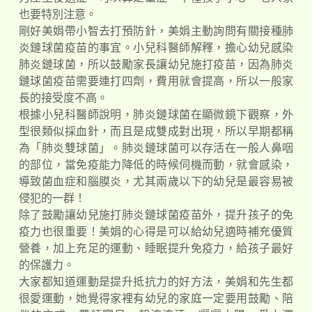
也要特別注意。
剛好美娟帶小智去打預防針，美娟主動詢問有關接種肺
炎鏈球菌疫苗的事宜。小兒科醫師解釋，擔心幼兒感染
肺炎鏈球菌，所以鼓勵家長讓幼兒施打疫苗，因為肺炎
鏈球菌疫苗需要連打四劑，費用就會提高，所以一般家
長的接受度不高。
根據小兒科醫師說明，肺炎鏈球菌在顯微鏡下觀察，外
型很類似採血針，而且是成雙成對出現，所以早期都稱
為「肺炎雙球菌」。肺炎鏈球菌可以存活在一般人鼻咽
的部位，當免疫能力降低的時候伺機而動，就會感染，
導致菌血症和腦膜炎，尤其兩歲以下的幼兒是最容易被
侵犯的一群！
除了鼓勵讓幼兒施打肺炎鏈球菌疫苗外，提升孩子的免
疫力也很重要！美娟的心得是可以給幼兒適時補充優質
營養，加上充足的運動、睡眠提升免疫力，給孩子最好
的保護力。
大家都知道運動是提升抵抗力的好方法，美娟和先生都
很愛運動，她覺得家裡有幼兒的家庭一定要用鼓勵、陪