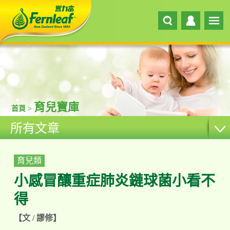
育兒寶庫
首頁 >
所有文章
育兒類
小感冒釀重症肺炎鏈球菌小看不
得
【文 / 謬修】