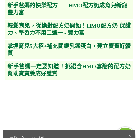
新手爸媽的快樂配方——HMO配方奶成育兒新寵 -
豐力富
輕鬆育兒，從換對配方奶開始！HMO配方奶 保護
力、學習力不用二選一 - 豐力富
掌握育兒5大招+補充關鍵乳鐵蛋白，建立寶寶好體
質
新手爸媽一定要知道！挑選含HMO寡醣的配方奶
幫助寶寶養成好體質
x