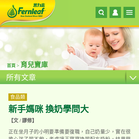
育兒寶庫
首頁 >
所有文章
食品類
新手媽咪 換奶學問大
【文 / 謬修】
正在坐月子的小明要準備要復職，自己奶量少，實在很