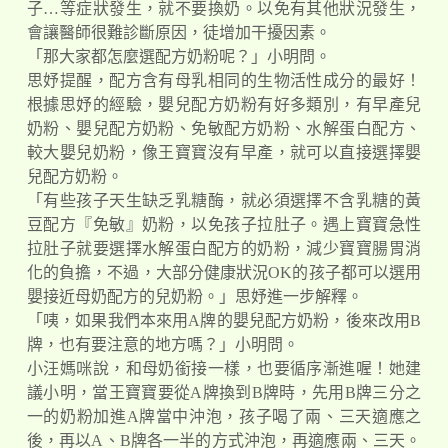
子…等症狀發生，就不要換奶。以免有其他狀況發生，
會讓醫師很難診斷原因，徒增加干擾因素。
「那大家都怎麼選配方奶粉呢？」小明問。
思妤提醒，配方含有母乳相同的生物活性成分的最好！
根據思妤的經驗，嬰兒配方奶粉有好多類別，有早產兒
奶粉、嬰兒配方奶粉、免敏配方奶粉、水解蛋白配方、
較大嬰兒奶粉，像王寶寶沒有早產，就可以直接選擇嬰
兒配方奶粉。
「有些孩子天生缺乏乳糖酶，就必須選擇不含乳糖的黃
豆配方『免敏』奶粉，以免孩子拉肚子。遇上寶寶急性
拉肚子就要選擇水解蛋白配方的奶粉，減少寶寶腸胃消
化的負擔，不過，大部分健康狀況OK的孩子都可以選用
嬰接近母奶配方的兒奶粉。」思妤進一步解釋。
「咦，如果我們本來用A牌的嬰兒配方奶粉，後來改用B
牌，也有要注意的地方嗎？」小明問。
小汪媽咪說，和母奶銜接一樣，也要循序漸進喔！她建
議小明，當王寶寶要從A牌換到B牌時，先用B牌三分之
一的奶粉加進A牌當中沖泡，孩子喝了兩、三天適應之
後，再以A、B牌各一半的方式沖泡，再適應兩、三天。