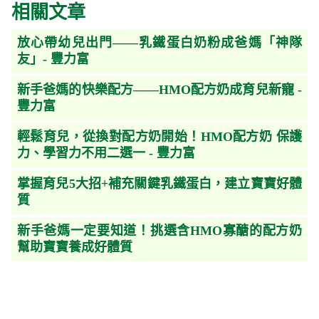
相關文章
放心帶幼兒出門——乳鐵蛋白奶粉成爸媽「神隊
友」- 豐力富
新手爸媽的快樂配方——HMO配方奶成育兒新寵 -
豐力富
輕鬆育兒，從換對配方奶開始！HMO配方奶 保護
力、學習力不用二選一 - 豐力富
掌握育兒5大招+補充關鍵乳鐵蛋白，建立寶寶好體
質
新手爸媽一定要知道！挑選含HMO寡醣的配方奶
幫助寶寶養成好體質