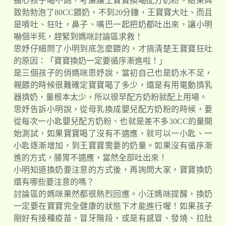
擔心孩子喝不飽，考慮讓王寶寶換喝配方奶粉。結果興
致勃勃泡了80CC餵奶，不到20分鐘，王寶寶大吐、而且
是噴吐、狂吐，鼻子、嘴巴一起把奶都吐出來，讓小明
嚇個半死，趕緊到媽咪討論區求救！
思妤仔細問了小明到底怎麼餵的，才搞清楚王寶寶狂吐
的原因：「寶寶換奶一定要循序漸進啦！」
是三個孩子的俏媽咪思妤說，當初自己也是奶水不足，
親餵的時候很難確定寶寶喝了多少，還是有用電動擠乳
器擠奶，量根本太少，所以很早配方奶粉就配上用場。
思妤告訴小明說，從母乳換成嬰兒配方奶粉的時候，要
從每次一小匙嬰兒配方奶粉、也就是差不多30CC的量開
始測試，如果寶寶喝了沒有不適應，就可以一小匙、一
小匙逐漸增加，到王寶寶需要的奶量。如果沒有循序漸
進的方式，腸胃不適應，當然全部吐出來！
小明知道換奶要注意的方式後，再詢問大家，寶寶換奶
還有哪些要注意的嗎？
討論區的媽咪果然都很熱烈回應。小汪媽咪提醒，換奶
一定要在寶寶完全健康的狀態下才能進行喔！如果孩子
剛好有接種疫苗、冒牙階段，或是有感冒、發燒、拉肚