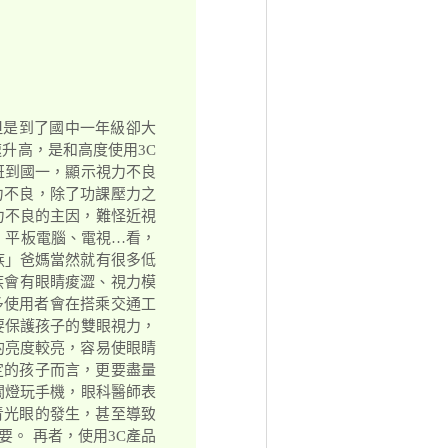
但是到了國中一年級卻大
速升高，是和高度使用3C
班到國一，顯示視力不良
力不良，除了功課壓力之
力不良的主因，難怪近視
、平板電腦、電視…看，
族」爸媽當然就有很多低
族會有眼睛痠澀、視力模
多使用者會在搭乘交通工
要保護孩子的雙眼視力，
的亮度較亮，容易使眼睛
定的孩子而言，更要盡量
關燈玩手機，眼科醫師表
青光眼的發生，甚至導致
。 再者，使用3C產品