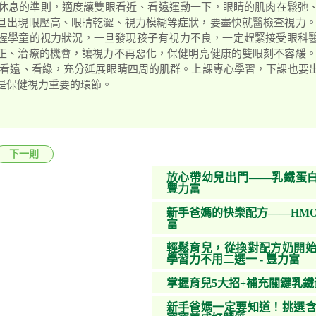
要休息的準則，適度讓雙眼看近、看遠運動一下，眼睛的肌肉在鬆弛
旦出現眼壓高、眼睛乾澀、視力模糊等症狀，要盡快就醫檢查視力。
握學童的視力狀況，一旦發現孩子有視力不良，一定趕緊接受眼科
正、治療的機會，讓視力不再惡化，保健明亮健康的雙眼刻不容緩。
子看遠、看綠，充分延展眼睛四周的肌群。上課專心學習，下課也要
是保健視力重要的環節。
下一則
放心帶幼兒出門——乳鐵蛋白
豐力富
新手爸媽的快樂配方——HMO
富
輕鬆育兒，從換對配方奶開始
學習力不用二選一 - 豐力富
掌握育兒5大招+補充關鍵乳
新手爸媽一定要知道！挑選含