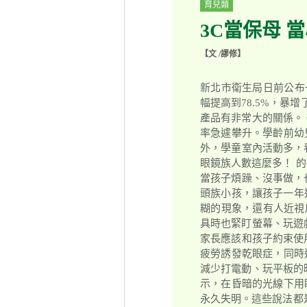
育兒類
3C當保母 
【文 /謬修】
新北市衛生局日前公布
幅提高到78.5%，暴
產品有非常大的關係。
率急遽攀升。學齡前幼
外，學童室內活動多，
眼鏡族人數這麼多！ 
當孩子煩躁、沒事做，
頭族小孩，讓孩子一年
糊的現象，還有人近視
具時也緊盯螢幕、玩遊
家長應該和孩子約束使
疲勞誘發乾眼症，同時
減少打電動、玩平板的
示，在昏暗的光線下用
永久失明。這些說法都