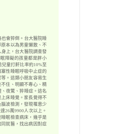
路也會猝倒。台大醫院睡
師原本以為男童懶散、不
人身上，台大醫院調查發
睡眠障礙的孩童都是胖小
兒童打鼾比率約10%至
阻塞性睡眠呼吸中止症的
尿等。這類小朋友容易生
坐不住、明顯不專心、精
遊、夜驚、猝睡症。這名
是上床睡覺。家長覺得不
及腦波檢測，發現罹患少
26萬9900人次以上。
夜睡眠檢查病床，幾乎是
陪同就醫，找出病因對症