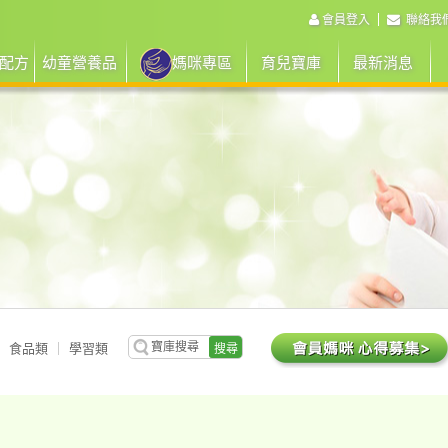
會員登入
聯絡我
配方
幼童營養品
媽咪專區
育兒寶庫
最新消息
食品類
學習類
搜尋