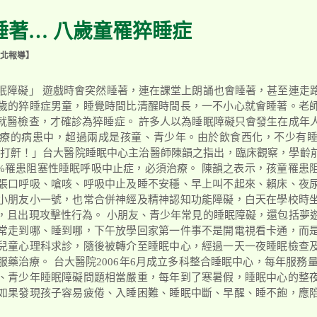
睡著… 八歲童罹猝睡症
北報導】
眠障礙」 遊戲時會突然睡著，連在課堂上朗誦也會睡著，甚至連走
歲的猝睡症男童，睡覺時間比清醒時間長，一不小心就會睡著。老
就醫檢查，才確診為猝睡症。 許多人以為睡眠障礙只會發生在成年
療的病患中，超過兩成是孩童、青少年。由於飲食西化，不少有
會打鼾！」台大醫院睡眠中心主治醫師陳韻之指出，臨床觀察，學齡前
至3%罹患阻塞性睡眠呼吸中止症，必須治療。 陳韻之表示，孩童罹患
張口呼吸、嗆咳、呼吸中止及睡不安穩、早上叫不起來、賴床、夜
小朋友小一號，也常合併神經及精神認知功能障礙，白天在學校時
，且出現攻擊性行為。 小朋友、青少年常見的睡眠障礙，還包括夢
常走到哪、睡到哪，下午放學回家第一件事不是開電視看卡通，而
兒童心理科求診，隨後被轉介至睡眠中心，經過一天一夜睡眠檢查
藥治療。 台大醫院2006年6月成立多科整合睡眠中心，每年服務量達
、青少年睡眠障礙問題相當嚴重，每年到了寒暑假，睡眠中心的整
如果發現孩子容易疲倦、入睡困難、睡眠中斷、早醒、睡不飽，應