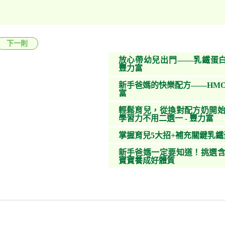
下一則
放心帶幼兒出門——乳鐵蛋白
豐力富
新手爸媽的快樂配方——HMO
富
輕鬆育兒，從換對配方奶開始
學習力不用二選一 - 豐力富
掌握育兒5大招+補充關鍵乳
新手爸媽一定要知道！挑選含
寶寶養成好體質