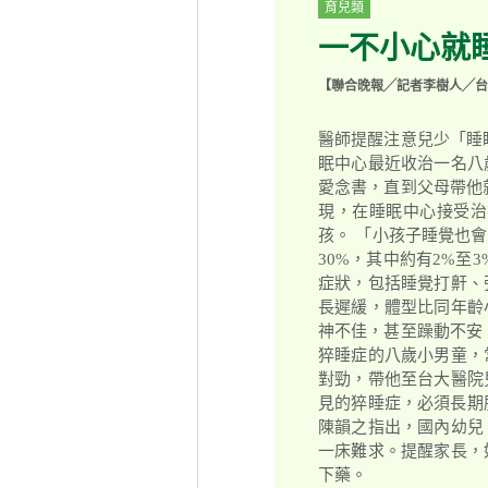
育兒類
一不小心就
【聯合晚報╱記者李樹人╱台
醫師提醒注意兒少「睡
眠中心最近收治一名八
愛念書，直到父母帶他
現，在睡眠中心接受治
孩。 「小孩子睡覺也
30%，其中約有2%
症狀，包括睡覺打鼾、
長遲緩，體型比同年齡
神不佳，甚至躁動不安
猝睡症的八歲小男童，
對勁，帶他至台大醫院
見的猝睡症，必須長期服
陳韻之指出，國內幼兒
一床難求。提醒家長，
下藥。