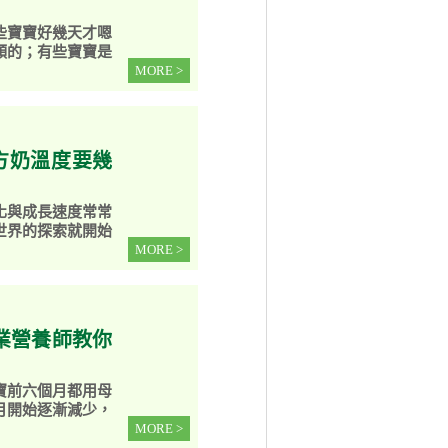
些寶寶好幾天才嗯
顆的；有些寶寶是
MORE >
方奶溫度要幾
化與成長速度常常
世界的探索就開始
MORE >
業營養師教你
寶前六個月都用母
月開始逐漸減少，
MORE >