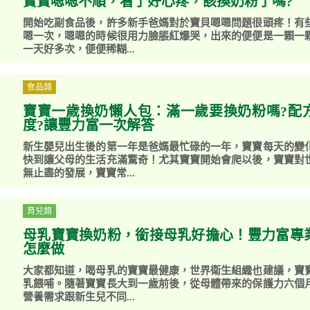
寶寶嗯嗯不順，看了好心疼，該換奶粉了嗎?
開始吃副食品後，許多新手爸媽對於寶貝嗯嗯問題很頭疼！有
嗯一次，嗯嗯的時候很用力臉脹紅爆哭，出來的便便是一顆一
一天好多次，便便稀糊...
食品類
寶寶一歲換奶懶人包：滿一歲要換奶粉嗎?配
度?讓豐力富一次解答
新生嬰兒出生後的第一年是爸媽最忙碌的一年，寶寶每天的變
快到讓父母的生活充滿驚奇！尤其寶寶開始會爬以後，寶寶對
無止盡的發展，寶寶常...
育兒類
母乳寶寶換奶粉，銜接母乳好擔心！豐力富專
怎麼做
大家都知道，喝母乳的寶寶最健康，世界衛生組織也建議，寶
乳餵哺。隨著寶寶長大到一歲前後，從母體帶來的保護力六個
營養需求跟新生兒不同...