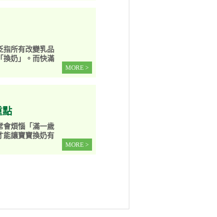
泛指所有改變乳品
「換奶」。而快滿
MORE >
重點
常會煩惱「滿一歲
才能讓寶寶換奶有
MORE >