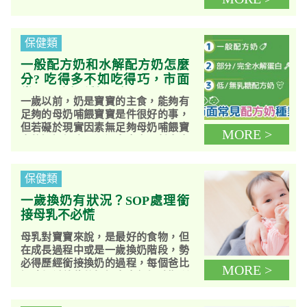
康。然而，從調查發現近年國人哺育
母乳的趨勢逐年下降，大部份從產
後...
保健類
一般配方奶和水解配方奶怎麼
分? 吃得多不如吃得巧，市面
常見配方奶種類分析
一歲以前，奶是寶寶的主食，能夠有
足夠的母奶哺餵寶寶是件很好的事，
但若礙於現實因素無足夠母奶哺餵寶
MORE >
寶的媽媽們也不須過多自責，幫寶寶
挑選適合的配方奶也是一種選擇，
無...
保健類
一歲換奶有狀況？SOP處理銜
接母乳不必慌
母乳對寶寶來說，是最好的食物，但
在成長過程中或是一歲換奶階段，勢
必得歷經銜接換奶的過程，每個爸比
MORE >
媽咪都希望能夠把握寶寶每個時期所
需的養分，替未來體質打下優良基
礎...