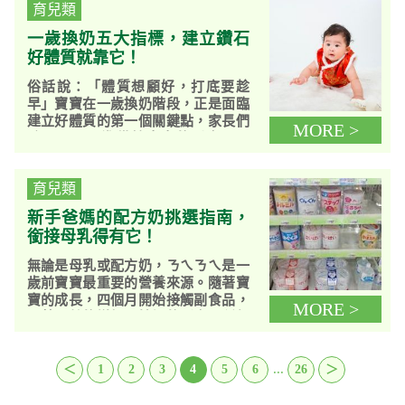
育兒類
一歲換奶五大指標，建立鑽石
好體質就靠它！
俗話說：「體質想顧好，打底要趁
早」寶寶在一歲換奶階段，正是面臨
建立好體質的第一個關鍵點，家長們
MORE >
除了要用心準備給寶寶的副食品以
外，如何挑選合適的幼兒成長奶粉，
也變...
育兒類
新手爸媽的配方奶挑選指南，
銜接母乳得有它！
無論是母乳或配方奶，ㄋㄟㄋㄟ是一
歲前寶寶最重要的營養來源。隨著寶
寶的成長，四個月開始接觸副食品，
MORE >
跟著月齡的增加，接觸的副食品種類
越來越多樣，有些發展較快的寶
寶，...
...
＜
1
2
3
4
5
6
26
＞